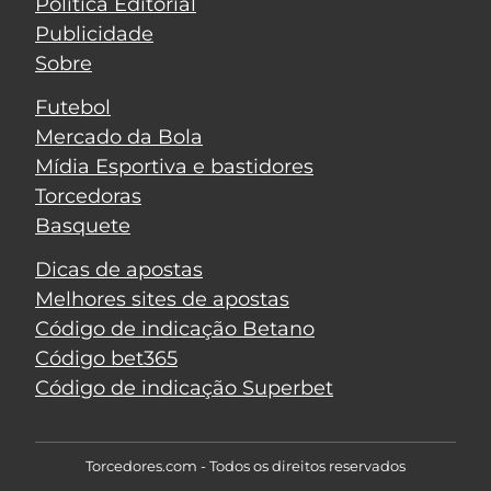
Política Editorial
Publicidade
Sobre
Futebol
Mercado da Bola
Mídia Esportiva e bastidores
Torcedoras
Basquete
Dicas de apostas
Melhores sites de apostas
Código de indicação Betano
Código bet365
Código de indicação Superbet
Torcedores.com - Todos os direitos reservados