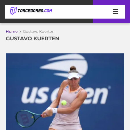
APOSTAS
Home
Gustavo Kuerten
GUSTAVO KUERTEN
ÚLTIMAS
DICAS
DE
APOSTA
COPA
DO
MUNDO
MELHORES
SITES
DE
TIMES
APOSTAS
2026
CAMPEONATOS
MEU
TIME
CÓDIGO
MÍDIA
PROMOCIONAL
BRASILEIRÃO
ESPORTIVA
BETBOOM
PALMEIRAS
SÉRIE
A