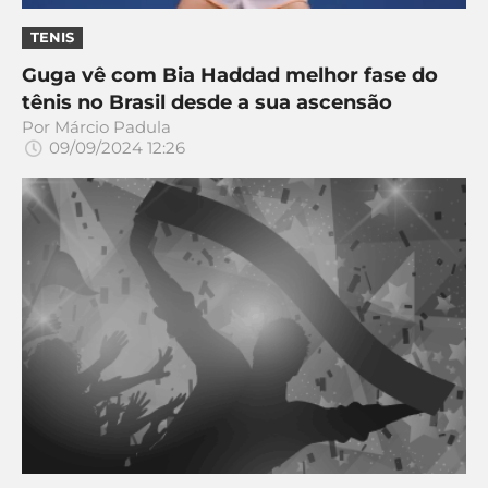
MERCADO
CÓDIGO
CORINTHIANS
TENIS
DA
DE
LIBERTADORES
Guga vê com Bia Haddad melhor fase do
BOLA
INDICAÇÃO
SÃO
tênis no Brasil desde a sua ascensão
BET365
PAULO
COPA
Por
Márcio Padula
PALPITES
DO
09/09/2024 12:26
CÓDIGO
BRASIL
SANTOS
BETANO
PREMIER
FLAMENGO
MELHORES
LEAGUE
APPS
DE
FLUMINENSE
COPA
APOSTAS
SUL-
BOTAFOGO
AMERICANA
CASSINOS
ONLINE
VASCO
LIGA
DOS
MELHORES
CAMPEÕES
INTERNACIONAL