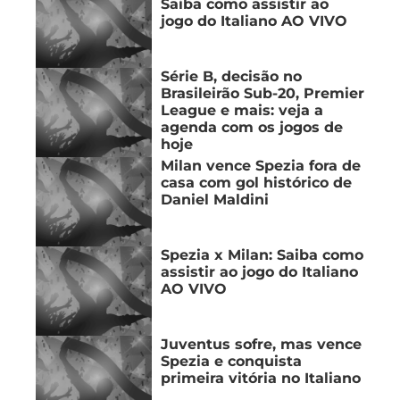
Saiba como assistir ao
jogo do Italiano AO VIVO
Série B, decisão no
Brasileirão Sub-20, Premier
League e mais: veja a
agenda com os jogos de
hoje
Milan vence Spezia fora de
casa com gol histórico de
Daniel Maldini
Spezia x Milan: Saiba como
assistir ao jogo do Italiano
AO VIVO
Juventus sofre, mas vence
Spezia e conquista
primeira vitória no Italiano