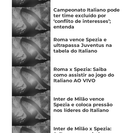
Campeonato Italiano pode
ter time excluído por
‘conflito de interesses’;
entenda
Roma vence Spezia e
ultrapassa Juventus na
tabela do Italiano
Roma x Spezia: Saiba
como assistir ao jogo do
Italiano AO VIVO
Inter de Milão vence
Spezia e coloca pressão
nos líderes do Italiano
Inter de Milão x Spezia: