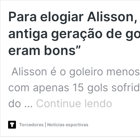
Para elogiar Alisson, 
antiga geração de gol
eram bons”
Alisson é o goleiro meno
com apenas 15 gols sofrid
Para
do …
Continue lendo
elogiar
Alisson,
jornalista
Torcedores | Notícias esportivas
inglês
critica
antiga