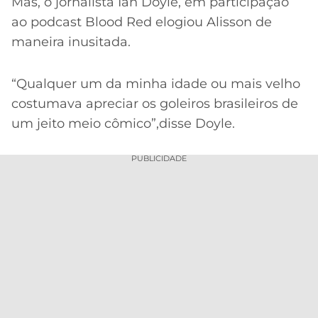
CASSINOS
Mas, o jornalista Ian Doyle, em participação
ONLINE
ao podcast Blood Red elogiou Alisson de
LALIGA
2026
GRÊMIO
maneira inusitada.
ATLÉTICO
“Qualquer um da minha idade ou mais velho
MG
costumava apreciar os goleiros brasileiros de
um jeito meio cômico”,disse Doyle.
CRUZEIRO
PUBLICIDADE