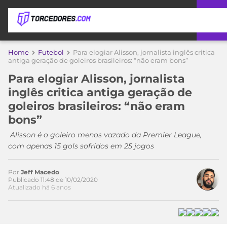
APOSTAS
Home
Futebol
Para elogiar Alisson, jornalista inglês critica
Acesse o perfil do autor
antiga geração de goleiros brasileiros: “não eram bons”
ÚLTIMAS
DICAS
no Twitter
Para elogiar Alisson, jornalista
DE
inglês critica antiga geração de
APOSTA
COPA
goleiros brasileiros: “não eram
DO
bons”
MUNDO
MELHORES
SITES
Alisson é o goleiro menos vazado da Premier League,
DE
com apenas 15 gols sofridos em 25 jogos
TIMES
APOSTAS
2026
Por
Jeff Macedo
CAMPEONATOS
MEU
Publicado 11:48 de 10/02/2020
TIME
Atualizado há 6 anos
CÓDIGO
MÍDIA
PROMOCIONAL
BRASILEIRÃO
ESPORTIVA
BETBOOM
PALMEIRAS
SÉRIE
A