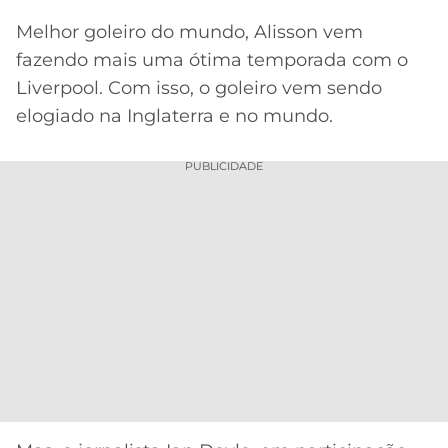
Melhor goleiro do mundo, Alisson vem
MERCADO
CÓDIGO
CORINTHIANS
DA
DE
LIBERTADORES
fazendo mais uma ótima temporada com o
BOLA
INDICAÇÃO
SÃO
Liverpool. Com isso, o goleiro vem sendo
BET365
PAULO
COPA
elogiado na Inglaterra e no mundo.
PALPITES
DO
CÓDIGO
BRASIL
SANTOS
PUBLICIDADE
BETANO
PREMIER
FLAMENGO
MELHORES
LEAGUE
APPS
DE
FLUMINENSE
COPA
APOSTAS
SUL-
BOTAFOGO
AMERICANA
CASSINOS
ONLINE
VASCO
LIGA
DOS
MELHORES
CAMPEÕES
INTERNACIONAL