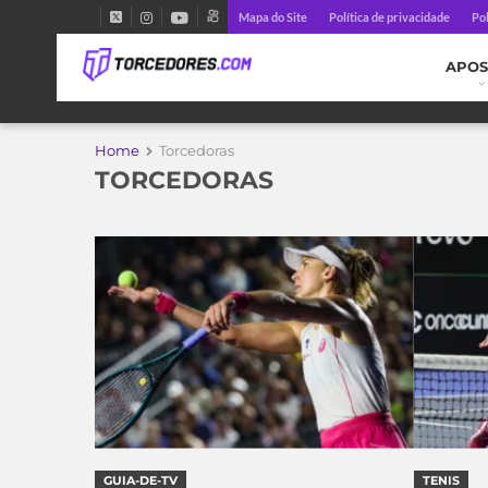
Mapa do Site
Política de privacidade
Pol
APOS
Home
Torcedoras
TORCEDORAS
GUIA-DE-TV
TENIS