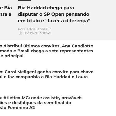
de Bia
Bia Haddad chega para
tra a
disputar o SP Open pensando
em título e “fazer a diferença”
Por
Carlos Lemes Jr
05/09/2025 18:49
 distribui últimos convites, Ana Candiotto
rmada e Brasil chega a sete representantes
e principal
: Carol Meligeni ganha convite para chave
al e faz companhia a Bia Haddad e Laura
x Atlético-MG: onde assistir, prováveis
ões e desfalques da semifinal do
irão Feminino A2