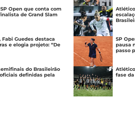
do SP Open que conta com
Atlétic
finalista de Grand Slam
escalaç
Brasile
, Fabi Guedes destaca
SP Open
as e elogia projeto: “De
pausa n
passo p
emifinais do Brasileirão
Atlétic
ficiais definidas pela
fase da