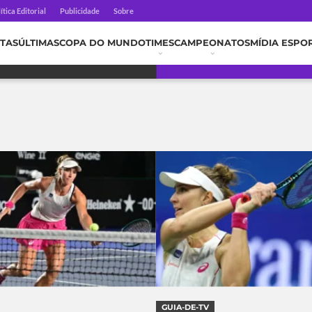
ítica Editorial
Publicidade
Sobre
TAS
ÚLTIMAS
COPA DO MUNDO
TIMES
CAMPEONATOS
MÍDIA ESPO
GUIA-DE-TV