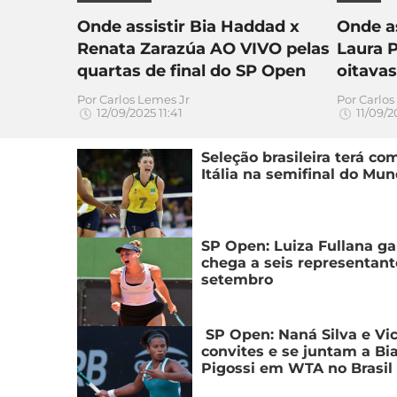
Onde assistir Bia Haddad x
Onde as
Renata Zarazúa AO VIVO pelas
Laura 
quartas de final do SP Open
oitavas
Por
Carlos Lemes Jr
Por
Carlos
12/09/2025 11:41
11/09/2
Seleção brasileira terá co
Itália na semifinal do Mun
SP Open: Luiza Fullana ga
chega a seis representan
setembro
SP Open: Naná Silva e Vi
convites e se juntam a Bi
Pigossi em WTA no Brasil