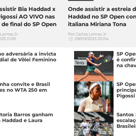
sistir Bia Haddad x
Onde assistir a estreia 
Pigossi AO VIVO nas
Haddad no SP Open con
 de final do SP Open
italiana Miriana Tona
 Lemes Jr
Por
Carlos Lemes Jr
025 11:09
08/09/2025 20:04
mo adversária a invicta
SP Open
dial de Vôlei Feminino
é confi
na chav
nha convite e Brasil
SP Open
tes no WTA 250 em
princip
Pigossi
ctoria Barros ganham
Santos 
a Haddad e Laura
escalaç
Brasile