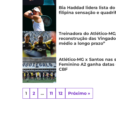
Bia Haddad lidera lista 
filipina sensação e quadri
Treinadora do Atlético-MG
reconstrução das Vingador
médio a longo prazo”
Atlético‑MG x Santos nas s
Feminino A2 ganha datas o
CBF
1
2
…
11
12
Próximo »