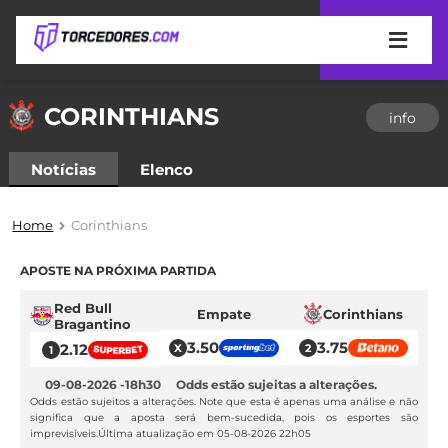
APOSTAS
CORINTHIANS
info
ÚLTIMAS
DICAS
DE
Notícias
Elenco
APOSTA
COPA
DO
Home
Corinthians
MUNDO
MELHORES
SITES
APOSTE NA PRÓXIMA PARTIDA
DE
TIMES
APOSTAS
Red Bull
Empate
Corinthians
2026
Bragantino
CAMPEONATOS
MEU
3.50
3.75
2.12
TIME
CÓDIGO
09-08-2026
18h30
Odds estão sujeitas a alterações.
MÍDIA
PROMOCIONAL
BRASILEIRÃO
Odds estão sujeitos a alterações. Note que esta é apenas uma análise e não
significa que a aposta será bem-sucedida, pois os esportes são
ESPORTIVA
BETBOOM
PALMEIRAS
SÉRIE
imprevisíveis.Última atualização em
05-08-2026 22h05
A