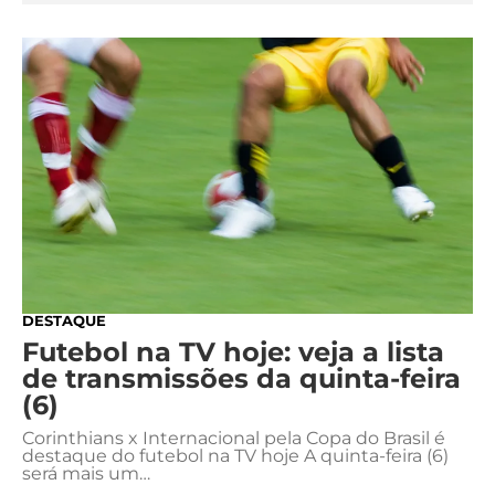
MERCADO
CÓDIGO
CORINTHIANS
DA
DE
LIBERTADORES
BOLA
INDICAÇÃO
SÃO
BET365
PAULO
COPA
PALPITES
DO
CÓDIGO
BRASIL
SANTOS
BETANO
PREMIER
FLAMENGO
MELHORES
LEAGUE
APPS
DE
FLUMINENSE
COPA
DESTAQUE
APOSTAS
SUL-
Futebol na TV hoje: veja a lista
BOTAFOGO
AMERICANA
de transmissões da quinta-feira
CASSINOS
(6)
ONLINE
VASCO
LIGA
Corinthians x Internacional pela Copa do Brasil é
DOS
destaque do futebol na TV hoje A quinta-feira (6)
MELHORES
CAMPEÕES
será mais um…
INTERNACIONAL