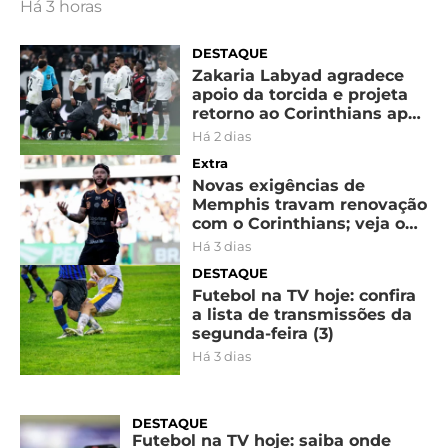
CASSINOS
Há 3 horas
ONLINE
LALIGA
2026
GRÊMIO
DESTAQUE
Zakaria Labyad agradece
apoio da torcida e projeta
ATLÉTICO
retorno ao Corinthians após
MG
lesão
Há 2 dias
Extra
CRUZEIRO
Novas exigências de
Memphis travam renovação
com o Corinthians; veja o
que falta para o acordo
Há 3 dias
DESTAQUE
Futebol na TV hoje: confira
a lista de transmissões da
segunda-feira (3)
Há 3 dias
DESTAQUE
Futebol na TV hoje: saiba onde