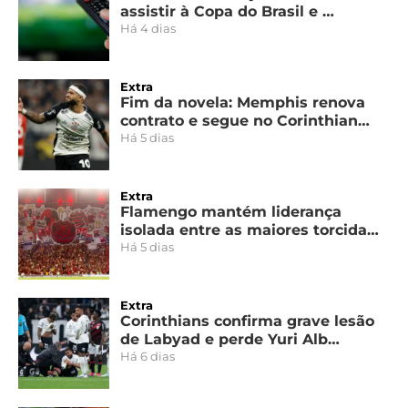
assistir à Copa do Brasil e …
Há 4 dias
Extra
Fim da novela: Memphis renova
contrato e segue no Corinthian…
Há 5 dias
Extra
Flamengo mantém liderança
isolada entre as maiores torcida…
Há 5 dias
Extra
Corinthians confirma grave lesão
de Labyad e perde Yuri Alb…
Há 6 dias