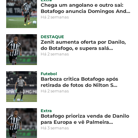
Chega um angolano e outro sai:
Botafogo anuncia Domingos And…
Há 2 semanas
DESTAQUE
Zenit aumenta oferta por Danilo,
do Botafogo, e supera salá…
Há 2 semanas
Futebol
Barboza critica Botafogo após
retirada de fotos do Nilton S…
Há 2 semanas
Extra
Botafogo prioriza venda de Danilo
para Europa e vê Palmeira…
Há 3 semanas