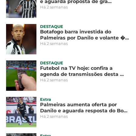
e aguarda proposta de gra…
Há 2 semanas
DESTAQUE
Botafogo barra investida do
Palmeiras por Danilo e volante �…
Há 2 semanas
DESTAQUE
Futebol na TV hoje: confira a
agenda de transmissões desta …
Há 2 semanas
Extra
Palmeiras aumenta oferta por
Danilo e aguarda resposta do Bo…
Há 2 semanas
Extra