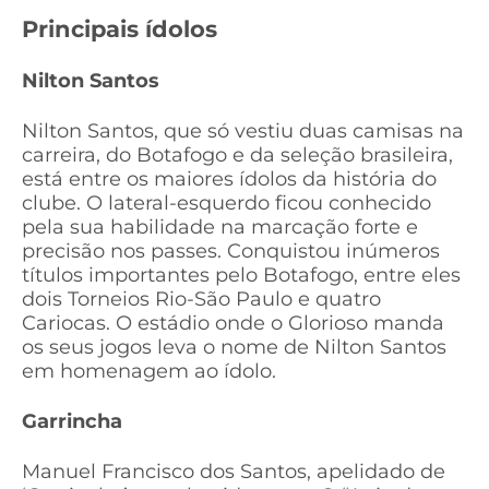
Principais ídolos
Nilton Santos
Nilton Santos, que só vestiu duas camisas na
carreira, do Botafogo e da seleção brasileira,
está entre os maiores ídolos da história do
clube. O lateral-esquerdo ficou conhecido
pela sua habilidade na marcação forte e
precisão nos passes. Conquistou inúmeros
títulos importantes pelo Botafogo, entre eles
dois Torneios Rio-São Paulo e quatro
Cariocas. O estádio onde o Glorioso manda
os seus jogos leva o nome de Nilton Santos
em homenagem ao ídolo.
Garrincha
Manuel Francisco dos Santos, apelidado de