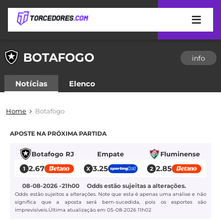
APOSTAS
BOTAFOGO
info
ÚLTIMAS
DICAS
DE
Notícias
Elenco
APOSTA
COPA
DO
Home
Botafogo
MUNDO
MELHORES
SITES
APOSTE NA PRÓXIMA PARTIDA
DE
TIMES
APOSTAS
Botafogo RJ
Empate
Fluminense
2026
2.67
3.25
2.85
CAMPEONATOS
MEU
TIME
08-08-2026
21h00
Odds estão sujeitas a alterações.
CÓDIGO
Odds estão sujeitos a alterações. Note que esta é apenas uma análise e não
MÍDIA
PROMOCIONAL
BRASILEIRÃO
significa que a aposta será bem-sucedida, pois os esportes são
ESPORTIVA
BETBOOM
PALMEIRAS
SÉRIE
imprevisíveis.Última atualização em
05-08-2026 11h02
A