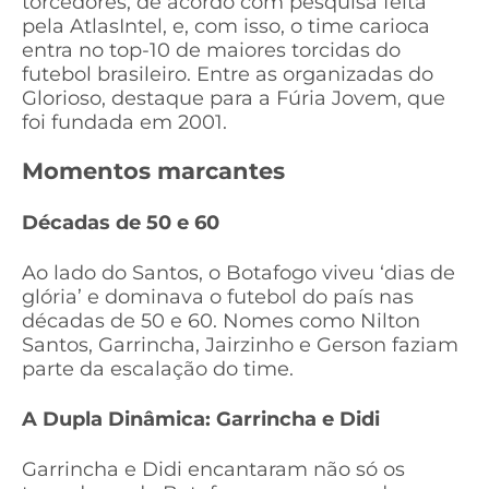
torcedores, de acordo com pesquisa feita
pela AtlasIntel, e, com isso, o time carioca
entra no top-10 de maiores torcidas do
futebol brasileiro. Entre as organizadas do
Glorioso, destaque para a Fúria Jovem, que
foi fundada em 2001.
Momentos marcantes
Décadas de 50 e 60
Ao lado do Santos, o Botafogo viveu ‘dias de
glória’ e dominava o futebol do país nas
décadas de 50 e 60. Nomes como Nilton
Santos, Garrincha, Jairzinho e Gerson faziam
parte da escalação do time.
A Dupla Dinâmica: Garrincha e Didi
Garrincha e Didi encantaram não só os