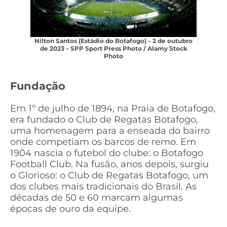
Nilton Santos (Estádio do Botafogo) – 2 de outubro
de 2023 – SPP Sport Press Photo / Alamy Stock
Photo
Fundação
Em 1º de julho de 1894, na Praia de Botafogo,
era fundado o Club de Regatas Botafogo,
uma homenagem para a enseada do bairro
onde competiam os barcos de remo. Em
1904 nascia o futebol do clube: o Botafogo
Football Club. Na fusão, anos depois, surgiu
o Glorioso: o Club de Regatas Botafogo, um
dos clubes mais tradicionais do Brasil. As
décadas de 50 e 60 marcam algumas
épocas de ouro da equipe.