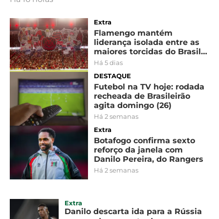
CASSINOS
ONLINE
LALIGA
2026
GRÊMIO
Extra
Flamengo mantém
liderança isolada entre as
ATLÉTICO
maiores torcidas do Brasil,
MG
aponta Datafolha
Há 5 dias
DESTAQUE
CRUZEIRO
Futebol na TV hoje: rodada
recheada de Brasileirão
agita domingo (26)
Há 2 semanas
Extra
Botafogo confirma sexto
reforço da janela com
Danilo Pereira, do Rangers
Há 2 semanas
Extra
Danilo descarta ida para a Rússia