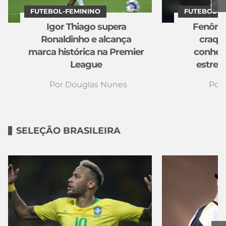
FUTEBOL-FEMININO
FUTEBOL-F
Igor Thiago supera
Fenôme
Ronaldinho e alcança
craque
marca histórica na Premier
conheça
League
estrel
Por
Douglas Nunes
Por
SELEÇÃO BRASILEIRA