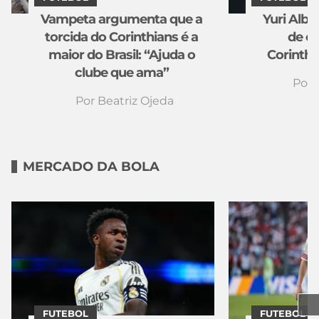
Vampeta argumenta que a
Yuri Albe
torcida do Corinthians é a
de c
maior do Brasil: “Ajuda o
Corinthi
clube que ama”
Por
Por
Beatriz Ojeda
MERCADO DA BOLA
FUTEBOL
FUTEBOL