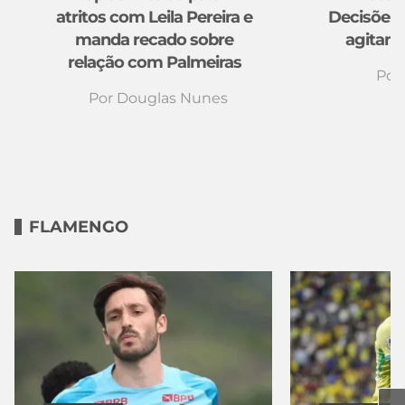
atritos com Leila Pereira e
Decisões 
manda recado sobre
agitam q
relação com Palmeiras
Por
Por
Douglas Nunes
FLAMENGO