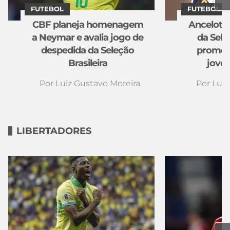
FUTEBOL
FUTEBOL
CBF planeja homenagem
Ancelotti
a Neymar e avalia jogo de
da Seleç
despedida da Seleção
promete
Brasileira
jove
Por
Luiz Gustavo Moreira
Por
Luiz
LIBERTADORES