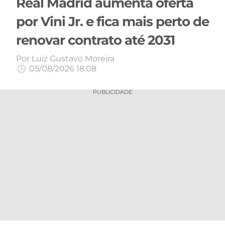
Real Madrid aumenta oferta
MERCADO
CÓDIGO
CORINTHIANS
por Vini Jr. e fica mais perto de
DA
DE
LIBERTADORES
renovar contrato até 2031
BOLA
INDICAÇÃO
SÃO
BET365
PAULO
COPA
Por
Luiz Gustavo Moreira
PALPITES
DO
05/08/2026 18:08
CÓDIGO
BRASIL
SANTOS
BETANO
PUBLICIDADE
PREMIER
FLAMENGO
MELHORES
LEAGUE
APPS
DE
FLUMINENSE
COPA
APOSTAS
SUL-
BOTAFOGO
AMERICANA
CASSINOS
ONLINE
VASCO
LIGA
DOS
MELHORES
CAMPEÕES
INTERNACIONAL