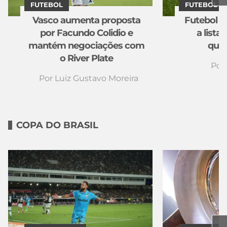
FUTEBOL
FUTEBOL
Vasco aumenta proposta
Futebol na
por Facundo Colidio e
a lista
mantém negociações com
quin
o River Plate
Por
Por
Luiz Gustavo Moreira
COPA DO BRASIL