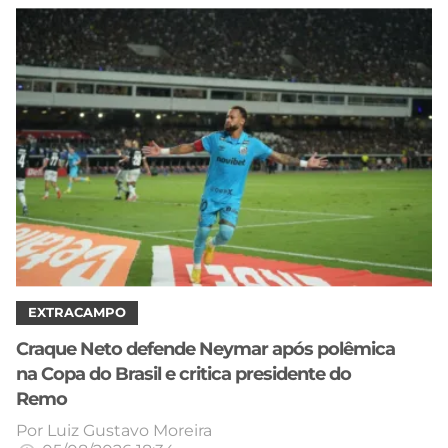
CASSINOS
ONLINE
LALIGA
2026
GRÊMIO
ATLÉTICO
MG
CRUZEIRO
EXTRACAMPO
Craque Neto defende Neymar após polêmica
na Copa do Brasil e critica presidente do
Remo
Por
Luiz Gustavo Moreira