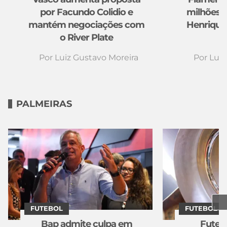
por Facundo Colidio e
milhões d
mantém negociações com
Henrique
o River Plate
Por
Luiz Gustavo Moreira
Por
Luiz
PALMEIRAS
FUTEBOL
FUTEBOL
Bap admite culpa em
Futebo