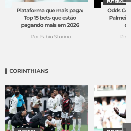
FUTEBOL
Plataforma que mais paga:
Odds Copa
Top 15 bets que estão
Palmeira
pagando mais em 2026
os
Por
Fabio Storino
Por
CORINTHIANS