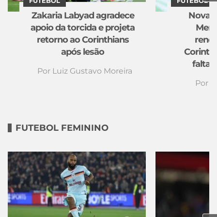
FUTEBOL
FUTEBOL
Zakaria Labyad agradece
Novas 
apoio da torcida e projeta
Memp
retorno ao Corinthians
reno
após lesão
Corinthi
falta 
Por
Luiz Gustavo Moreira
Por
D
FUTEBOL FEMININO