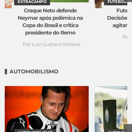
EXTRACAMPO
FUTEBOL
Craque Neto defende
Futebo
Neymar após polêmica na
Decisões 
Copa do Brasil e critica
agitam q
presidente do Remo
Por
Por
Luiz Gustavo Moreira
AUTOMOBILISMO