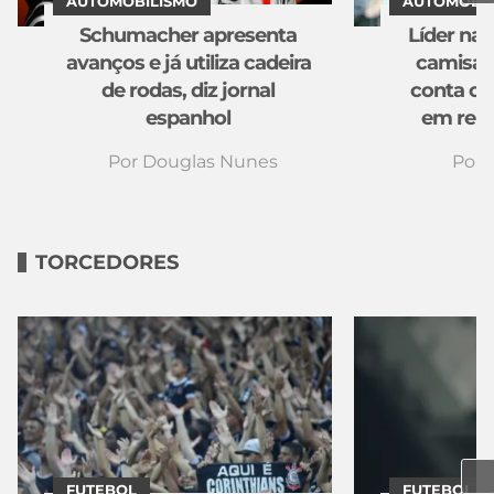
AUTOMOBILISMO
AUTOMOBIL
Schumacher apresenta
Líder na 
avanços e já utiliza cadeira
camisas
de rodas, diz jornal
conta co
espanhol
em rela
Por
Douglas Nunes
Por
TORCEDORES
FUTEBOL
FUTEBOL