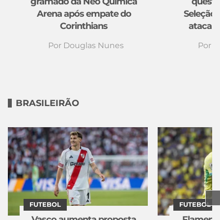
gramado da Neo Química
questi
Arena após empate do
Seleção:
Corinthians
atacant
Por
Douglas Nunes
Por
D
BRASILEIRÃO
FUTEBOL
FUTEBOL
Vasco aumenta proposta
Flamengo