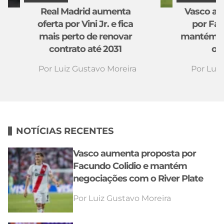
Real Madrid aumenta
Vasco au
oferta por Vini Jr. e fica
por Fac
mais perto de renovar
mantém n
contrato até 2031
o R
Por
Luiz Gustavo Moreira
Por
Luiz
NOTÍCIAS RECENTES
Vasco aumenta proposta por
Facundo Colidio e mantém
negociações com o River Plate
Por
Luiz Gustavo Moreira