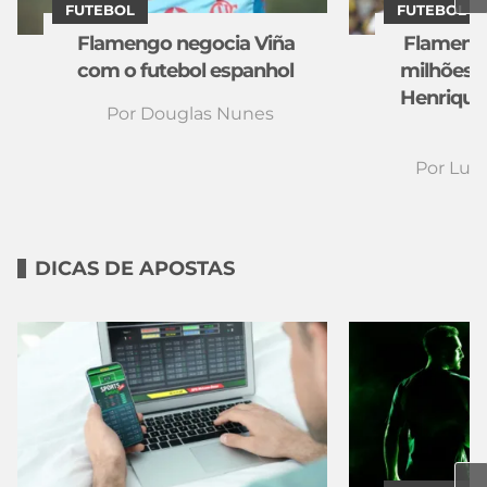
FUTEBOL
FUTEBOL
Flamengo negocia Viña
Flamengo
com o futebol espanhol
milhões d
Henrique
Por
Douglas Nunes
Por
Luiz
DICAS DE APOSTAS