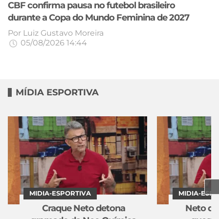
CBF confirma pausa no futebol brasileiro
durante a Copa do Mundo Feminina de 2027
Por
Luiz Gustavo Moreira
05/08/2026 14:44
MÍDIA ESPORTIVA
MIDIA-ESPORTIVA
MIDIA-ESP
Craque Neto detona
Neto de