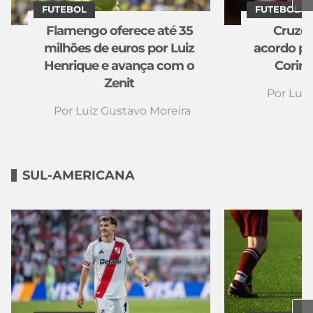
FUTEBOL
FUTEBOL
Flamengo oferece até 35
Cruzei
milhões de euros por Luiz
acordo po
Henrique e avança com o
Corint
Zenit
Por
Luiz
Por
Luiz Gustavo Moreira
SUL-AMERICANA