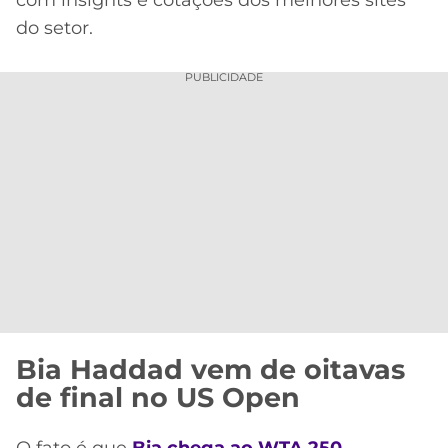
do setor.
PUBLICIDADE
Bia Haddad vem de oitavas
de final no US Open
O fato é que
Bia chega ao WTA 250