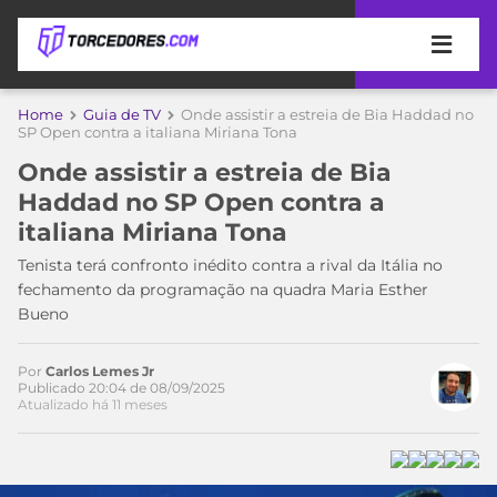
APOSTAS
Home
Guia de TV
Onde assistir a estreia de Bia Haddad no
SP Open contra a italiana Miriana Tona
ÚLTIMAS
DICAS
Onde assistir a estreia de Bia
DE
Haddad no SP Open contra a
APOSTA
COPA
italiana Miriana Tona
DO
MUNDO
MELHORES
Tenista terá confronto inédito contra a rival da Itália no
SITES
fechamento da programação na quadra Maria Esther
DE
Bueno
TIMES
APOSTAS
2026
Por
Carlos Lemes Jr
CAMPEONATOS
MEU
Publicado 20:04 de 08/09/2025
Atualizado há 11 meses
TIME
CÓDIGO
MÍDIA
PROMOCIONAL
BRASILEIRÃO
ESPORTIVA
BETBOOM
PALMEIRAS
SÉRIE
A