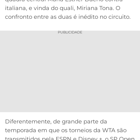
CASSINOS
ONLINE
italiana, e vinda do quali, Miriana Tona. O
LALIGA
2026
GRÊMIO
confronto entre as duas é inédito no circuito.
ATLÉTICO
PUBLICIDADE
MG
CRUZEIRO
Diferentemente, de grande parte da
temporada em que os torneios da WTA são
transmitidos pela ESPN e Disney +, o SP Open