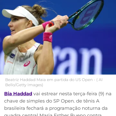
MERCADO
CÓDIGO
CORINTHIANS
DA
DE
LIBERTADORES
BOLA
INDICAÇÃO
SÃO
BET365
PAULO
COPA
PALPITES
DO
CÓDIGO
BRASIL
SANTOS
BETANO
PREMIER
FLAMENGO
MELHORES
LEAGUE
APPS
DE
FLUMINENSE
COPA
APOSTAS
SUL-
Beatriz Haddad Maia em partida do US Open - ( Al
Bello/Getty Images)
BOTAFOGO
AMERICANA
CASSINOS
Bia Haddad
vai estrear nesta terça-feira (9) na
ONLINE
VASCO
LIGA
chave de simples do SP Open. de tênis A
DOS
brasileira fechará a programação noturna da
MELHORES
CAMPEÕES
INTERNACIONAL
quadra central Maria Esther Bueno contra