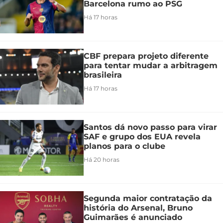
Barcelona rumo ao PSG
Há 17 horas
CBF prepara projeto diferente
para tentar mudar a arbitragem
brasileira
Há 17 horas
Santos dá novo passo para virar
SAF e grupo dos EUA revela
planos para o clube
Há 20 horas
Segunda maior contratação da
história do Arsenal, Bruno
Guimarães é anunciado