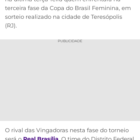
CASSINOS
ONLINE
terceira fase da Copa do Brasil Feminina, em
LALIGA
2026
GRÊMIO
sorteio realizado na cidade de Teresópolis
(RJ).
ATLÉTICO
MG
PUBLICIDADE
CRUZEIRO
Acesse o perfil do autor
O rival das Vingadoras nesta fase do torneio
no Twitter
será o
Real Brasília
. O time do Distrito Federal