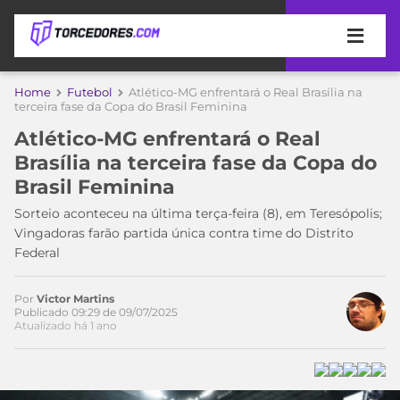
APOSTAS
Home
Futebol
Atlético-MG enfrentará o Real Brasília na
terceira fase da Copa do Brasil Feminina
ÚLTIMAS
DICAS
Atlético-MG enfrentará o Real
DE
Brasília na terceira fase da Copa do
APOSTA
COPA
Brasil Feminina
DO
MUNDO
MELHORES
Sorteio aconteceu na última terça-feira (8), em Teresópolis;
SITES
Vingadoras farão partida única contra time do Distrito
DE
Federal
TIMES
APOSTAS
2026
Por
Victor Martins
CAMPEONATOS
MEU
Publicado 09:29 de 09/07/2025
Atualizado há 1 ano
TIME
CÓDIGO
MÍDIA
PROMOCIONAL
BRASILEIRÃO
ESPORTIVA
BETBOOM
PALMEIRAS
SÉRIE
A