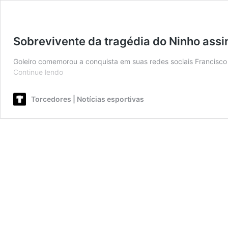
Sobrevivente da tragédia do Ninho assin
Goleiro comemorou a conquista em suas redes sociais Francisco
Sobrevivente
Continue lendo
da
tragédia
Torcedores | Notícias esportivas
do
Ninho
assina
primeiro
contrato
profissional