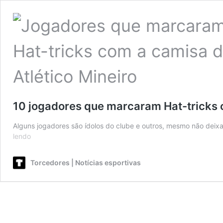
10 jogadores que marcaram Hat-tricks 
Alguns jogadores são ídolos do clube e outros, mesmo não dei
10
lendo
jogadores
que
Torcedores | Notícias esportivas
marcaram
Hat-
tricks
com
a
camisa