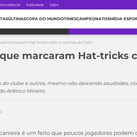
ítica Editorial
Publicidade
Sobre
TAS
ÚLTIMAS
COPA DO MUNDO
TIMES
CAMPEONATOS
MÍDIA ESPO
que marcaram Hat-tricks com a camisa do Galo
 que marcaram Hat-tricks 
os do clube e outros, mesmo não deixando saudades, co
o Atlético Mineiro
20
carreira é um feito que poucos jogadores podem o