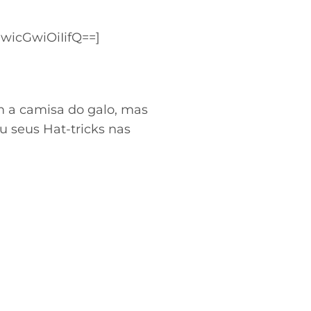
icGwiOiIifQ==]
m a camisa do galo, mas
u seus Hat-tricks nas