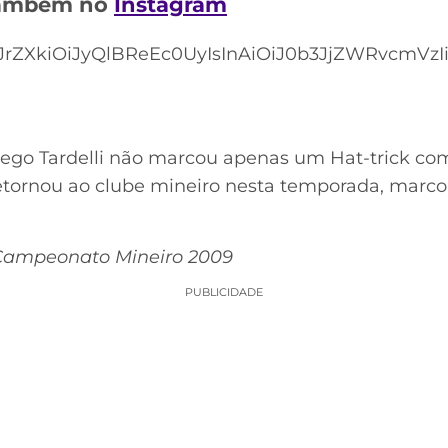
 também no
Instagram
rZXkiOiJyQlBReEc0UyIsInAiOiJ0b3JjZWRvcmVzIiw
Diego Tardelli não marcou apenas um Hat-trick co
retornou ao clube mineiro nesta temporada, marco
 Campeonato Mineiro 2009
PUBLICIDADE