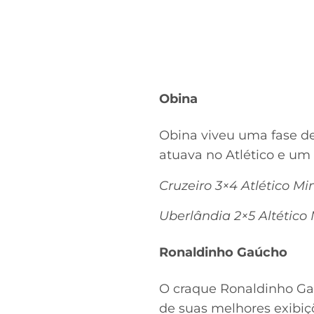
Obina
Obina viveu uma fase de 
atuava no Atlético e um d
Cruzeiro 3×4 Atlético M
Uberlândia 2×5 Altético
Ronaldinho Gaúcho
O craque Ronaldinho G
de suas melhores exibi