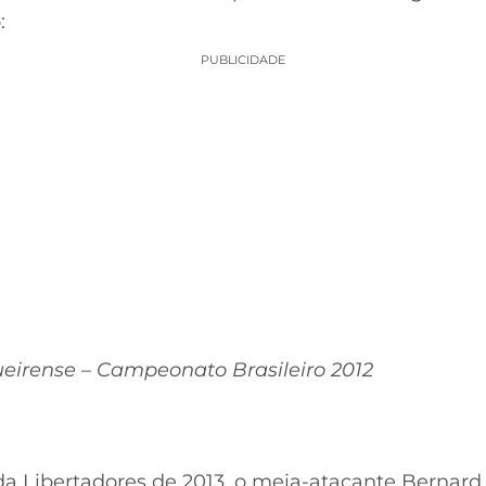
:
PUBLICIDADE
gueirense – Campeonato Brasileiro 2012
a Libertadores de 2013, o meia-atacante Bernard