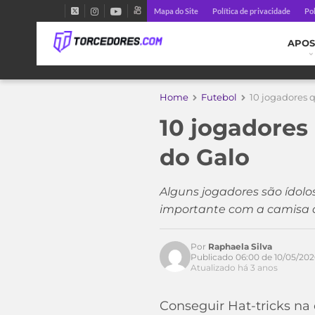
Mapa do Site
Política de privacidade
Pol
APOS
Home
Futebol
10 jogadores 
10 jogadores
do Galo
Alguns jogadores são ídol
importante com a camisa d
Por
Raphaela Silva
Publicado 06:00 de 10/05/20
Atualizado há 3 anos
Conseguir Hat-tricks na 