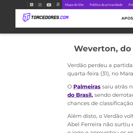
Mapa do Site
Política de privacidade
Pol
APOS
Weverton, do 
Verdão perdeu a partida 
quarta-feira (31), no Ma
O
Palmeiras
saiu atrás n
do Brasil,
sendo derrotad
chances de classificaçã
Além disto, o Verdão vo
Abel Ferreira não surtiu
o jogo e aproveitou os e