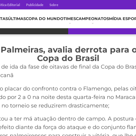
ítica Editorial
Publicidade
Sobre
TAS
ÚLTIMAS
COPA DO MUNDO
TIMES
CAMPEONATOS
MÍDIA ESPO
Palmeiras, avalia derrota para
Copa do Brasil
de ida da fase de oitavas de final da Copa do Bras
racanã
o placar do confronto contra o Flamengo, pelas oi
o por 2 a 0 na noite desta quarta-feira no Maraca
o no torneio se reduzirem drasticamente;
ltou a ter má atuação dentro de campo. A postura
 efeito diante da força do ataque e do conjunto 
rros palmeirenses para construir a vitória, que l