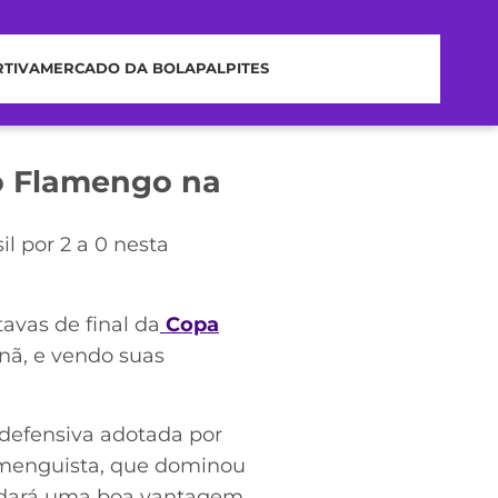
RTIVA
MERCADO DA BOLA
PALPITES
 o Flamengo na
il por 2 a 0 nesta
tavas de final da
Copa
nã, e vendo suas
 defensiva adotada por
flamenguista, que dominou
he dará uma boa vantagem