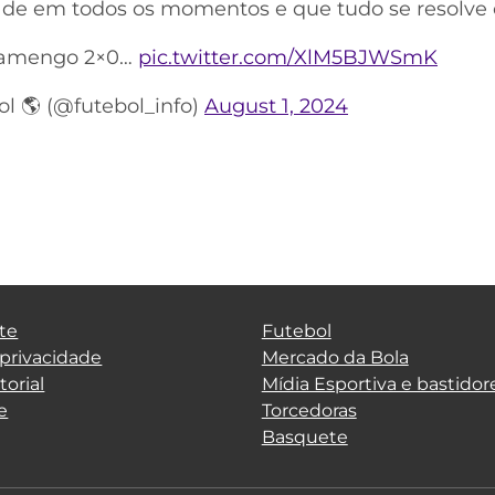
dade em todos os momentos e que tudo se resolve 
 Flamengo 2×0…
pic.twitter.com/XlM5BJWSmK
l 🌎 (@futebol_info)
August 1, 2024
te
Futebol
 privacidade
Mercado da Bola
torial
Mídia Esportiva e bastidor
e
Torcedoras
Basquete