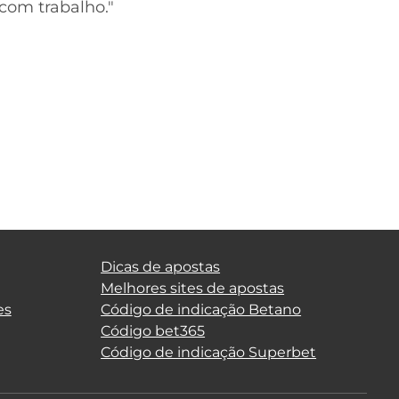
com trabalho."
Dicas de apostas
Melhores sites de apostas
es
Código de indicação Betano
Código bet365
Código de indicação Superbet