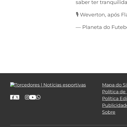
saber ter tranquili
🎙️ Weverton, após
— Planeta do Futebo
Mapa do Si
Política de
Política Edi
Publicidad
Sobre