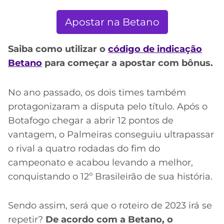
CASSINOS
ONLINE
LALIGA
Apostar na Betano
2026
GRÊMIO
Saiba como utilizar o
código de indicação
ATLÉTICO
MG
Betano
para começar a apostar com bônus.
CRUZEIRO
No ano passado, os dois times também
protagonizaram a disputa pelo título. Após o
Botafogo chegar a abrir 12 pontos de
vantagem, o Palmeiras conseguiu ultrapassar
o rival a quatro rodadas do fim do
campeonato e acabou levando a melhor,
conquistando o 12º Brasileirão de sua história.
Sendo assim, será que o roteiro de 2023 irá se
repetir?
De acordo com a Betano, o