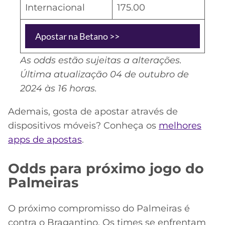
Internacional
175.00
Apostar na Betano >>
As odds estão sujeitas a alterações.
Última atualização 04 de outubro de
2024 às 16 horas.
Ademais, gosta de apostar através de
dispositivos móveis? Conheça os
melhores
apps de apostas
.
Odds para próximo jogo do
Palmeiras
O próximo compromisso do Palmeiras é
contra o Bragantino. Os times se enfrentam