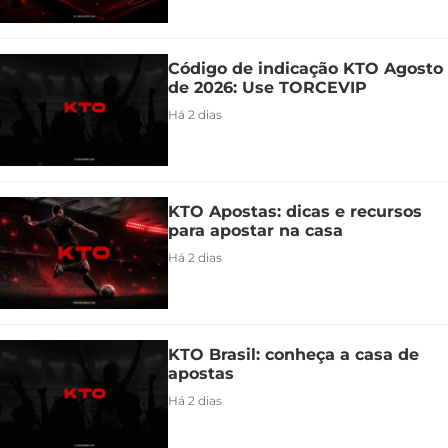
Código de indicação KTO Agosto
de 2026: Use TORCEVIP
Há 2 dias
KTO Apostas: dicas e recursos
para apostar na casa
Há 2 dias
KTO Brasil: conheça a casa de
apostas
Há 2 dias