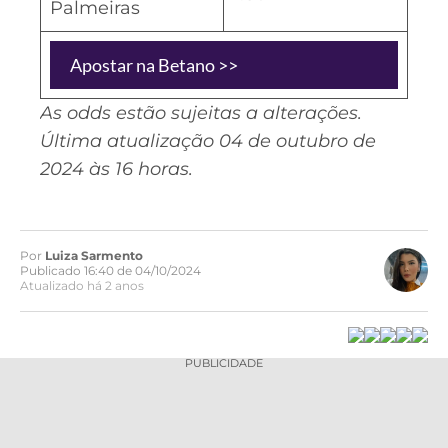
Palmeiras
Apostar na Betano >>
As odds estão sujeitas a alterações.
Última atualização 04 de outubro de
2024 às 16 horas.
Por
Luiza Sarmento
Publicado 16:40 de 04/10/2024
Atualizado há 2 anos
PUBLICIDADE