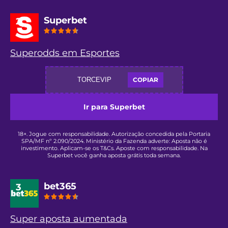
Superbet
2
Superodds em Esportes
COPIAR
Ir para Superbet
18+. Jogue com responsabilidade. Autorização concedida pela Portaria
SPA/MF nº 2.090/2024. Ministério da Fazenda adverte: Aposta não é
investimento. Aplicam-se os T&Cs. Aposte com responsabilidade. Na
Superbet você ganha aposta grátis toda semana.
bet365
3
Super aposta aumentada