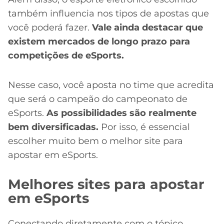
também influencia nos tipos de apostas que
você poderá fazer.
Vale ainda destacar que
existem mercados de longo prazo para
competições de eSports.
Nesse caso, você aposta no time que acredita
que será o campeão do campeonato de
eSports.
As possibilidades são realmente
bem diversificadas.
Por isso, é essencial
escolher muito bem o melhor site para
apostar em eSports.
Melhores sites para apostar
em eSports
Conectando diretamente com o tópico