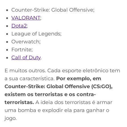
Counter-Strike: Global Offensive;
VALORANT
;
Dota2
;
League of Legends;
Overwatch;
Fortnite;
Call of Duty
.
E muitos outros. Cada esporte eletrônico tem
a sua característica.
Por exemplo, em
Counter-Strike: Global Offensive (CS:GO),
existem os terroristas e os contra-
terroristas.
A ideia dos terroristas é armar
uma bomba e explodir ela para ganhar o
jogo.