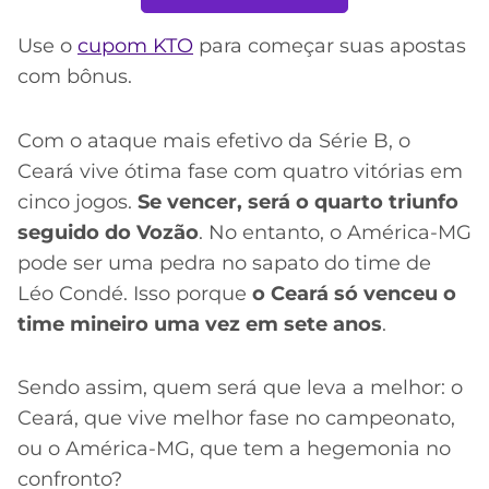
CASSINOS
ONLINE
LALIGA
Use o
cupom KTO
para começar suas apostas
2026
GRÊMIO
com bônus.
ATLÉTICO
MG
Com o ataque mais efetivo da Série B, o
Ceará vive ótima fase com quatro vitórias em
CRUZEIRO
cinco jogos.
Se vencer, será o quarto triunfo
seguido do Vozão
. No entanto, o América-MG
pode ser uma pedra no sapato do time de
Léo Condé. Isso porque
o Ceará só venceu o
time mineiro uma vez em sete anos
.
Sendo assim, quem será que leva a melhor: o
Ceará, que vive melhor fase no campeonato,
ou o América-MG, que tem a hegemonia no
confronto?