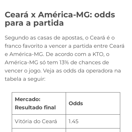
Ceará x América-MG: odds
para a partida
Segundo as casas de apostas, o Ceará é o
franco favorito a vencer a partida entre Ceará
e América-MG. De acordo com a KTO, o
América-MG só tem 13% de chances de
vencer o jogo. Veja as odds da operadora na
tabela a seguir:
Mercado:
Odds
Resultado final
Vitória do Ceará
1.45