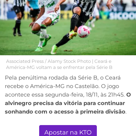
MERCADO
CÓDIGO
CORINTHIANS
DA
DE
LIBERTADORES
BOLA
INDICAÇÃO
SÃO
BET365
PAULO
COPA
PALPITES
DO
CÓDIGO
BRASIL
SANTOS
BETANO
Associated Press / Alamy Stock Photo | Ceará e
PREMIER
FLAMENGO
América-MG voltam a se enfrentar pela Série B
MELHORES
LEAGUE
APPS
Pela penúltima rodada da Série B, o Ceará
DE
FLUMINENSE
recebe o América-MG no Castelão. O jogo
COPA
APOSTAS
SUL-
acontece essa segunda-feira, 18/11, às 21h45.
O
BOTAFOGO
AMERICANA
alvinegro precisa da vitória para continuar
CASSINOS
sonhando com o acesso à primeira divisão
.
ONLINE
VASCO
LIGA
DOS
MELHORES
CAMPEÕES
Apostar na KTO
INTERNACIONAL