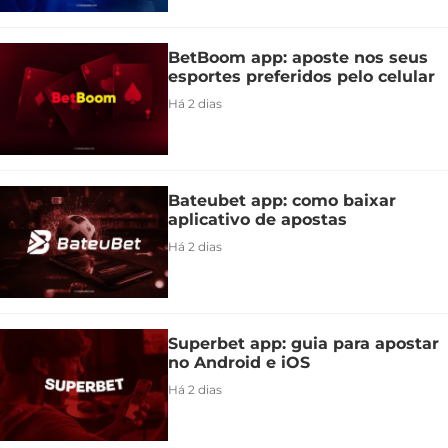
BetBoom app: aposte nos seus
esportes preferidos pelo celular
Há 2 dias
Bateubet app: como baixar
aplicativo de apostas
Há 2 dias
Superbet app: guia para apostar
no Android e iOS
Há 2 dias