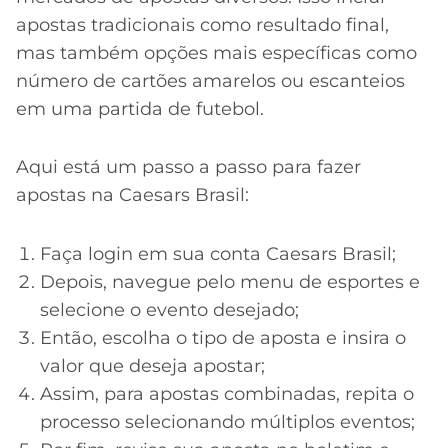
apostas tradicionais como resultado final,
mas também opções mais específicas como
número de cartões amarelos ou escanteios
em uma partida de futebol.
Aqui está um passo a passo para fazer
apostas na Caesars Brasil:
Faça login em sua conta Caesars Brasil;
Depois, navegue pelo menu de esportes e
selecione o evento desejado;
Então, escolha o tipo de aposta e insira o
valor que deseja apostar;
Assim, para apostas combinadas, repita o
processo selecionando múltiplos eventos;