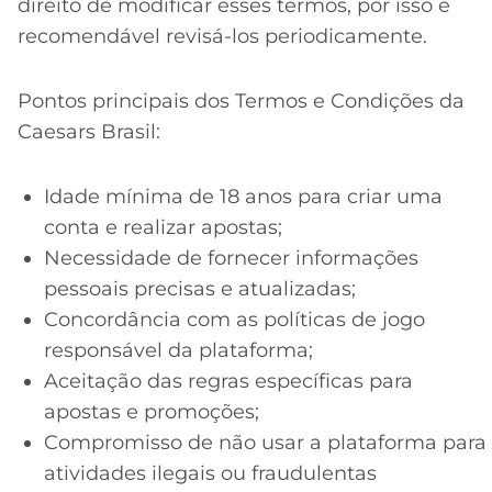
direito de modificar esses termos, por isso é
recomendável revisá-los periodicamente.
Pontos principais dos Termos e Condições da
Caesars Brasil:
Idade mínima de 18 anos para criar uma
conta e realizar apostas;
Necessidade de fornecer informações
pessoais precisas e atualizadas;
Concordância com as políticas de jogo
responsável da plataforma;
Aceitação das regras específicas para
apostas e promoções;
Compromisso de não usar a plataforma para
atividades ilegais ou fraudulentas