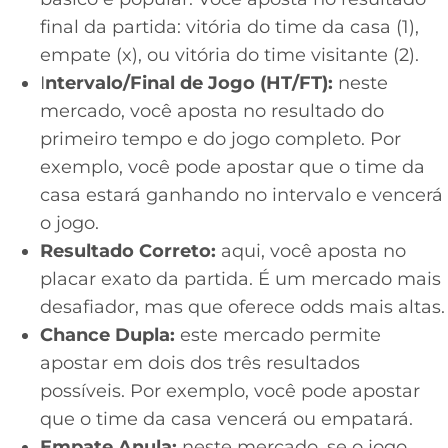
final da partida: vitória do time da casa (1),
empate (x), ou vitória do time visitante (2).
I
ntervalo/Final de Jogo (HT/FT):
neste
mercado, você aposta no resultado do
primeiro tempo e do jogo completo. Por
exemplo, você pode apostar que o time da
casa estará ganhando no intervalo e vencerá
o jogo.
Resultado Correto:
aqui, você aposta no
placar exato da partida. É um mercado mais
desafiador, mas que oferece odds mais altas.
Chance Dupla:
este mercado permite
apostar em dois dos três resultados
possíveis. Por exemplo, você pode apostar
que o time da casa vencerá ou empatará.
Empate Anula:
neste mercado, se o jogo