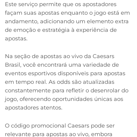
Este serviço permite que os apostadores
façam suas apostas enquanto o jogo está em
andamento, adicionando um elemento extra
de emoção e estratégia à experiência de
apostas.
Na seção de apostas ao vivo da Caesars
Brasil, você encontrará uma variedade de
eventos esportivos disponíveis para apostas
em tempo real. As odds são atualizadas
constantemente para refletir o desenrolar do
jogo, oferecendo oportunidades únicas aos
apostadores atentos.
O código promocional Caesars pode ser
relevante para apostas ao vivo, embora