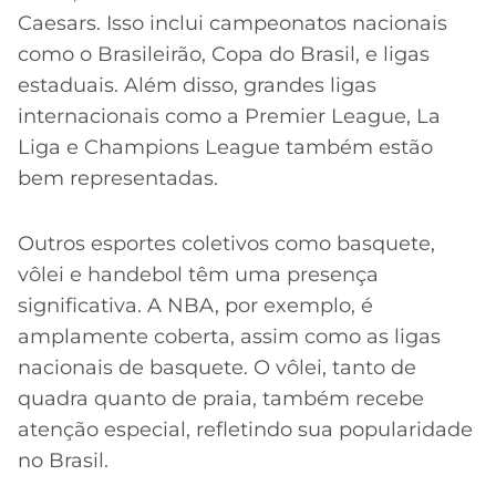
Caesars. Isso inclui campeonatos nacionais
como o Brasileirão, Copa do Brasil, e ligas
estaduais. Além disso, grandes ligas
internacionais como a Premier League, La
Liga e Champions League também estão
bem representadas.
Outros esportes coletivos como basquete,
vôlei e handebol têm uma presença
significativa. A NBA, por exemplo, é
amplamente coberta, assim como as ligas
nacionais de basquete. O vôlei, tanto de
quadra quanto de praia, também recebe
atenção especial, refletindo sua popularidade
no Brasil.