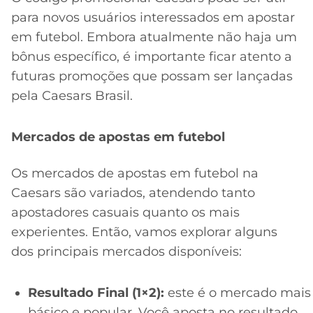
para novos usuários interessados em apostar
em futebol. Embora atualmente não haja um
bônus específico, é importante ficar atento a
futuras promoções que possam ser lançadas
pela Caesars Brasil.
Mercados de apostas em futebol
Os mercados de apostas em futebol na
Caesars são variados, atendendo tanto
apostadores casuais quanto os mais
experientes. Então, vamos explorar alguns
dos principais mercados disponíveis:
Resultado Final (1×2):
este é o mercado mais
básico e popular. Você aposta no resultado