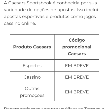
A Caesars Sportsbook é conhecida por sua
variedade de opções de apostas. Isso inclui
apostas esportivas e produtos como jogos
cassino online.
Código
Produto Caesars
promocional
Caesars
Esportes
EM BREVE
Cassino
EM BREVE
Outras
EM BREVE
promoções
Recomendamos sempre verificar os Termos e