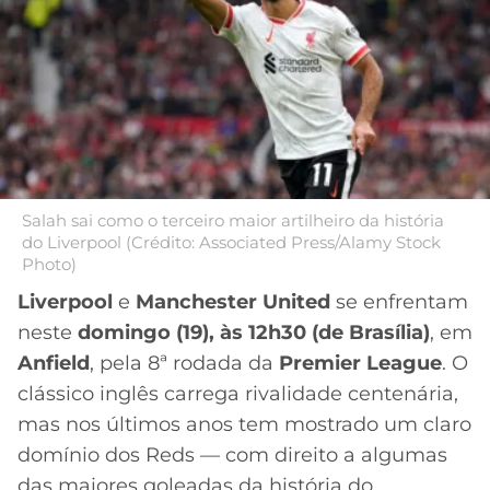
MERCADO
CÓDIGO
CORINTHIANS
DA
DE
LIBERTADORES
BOLA
INDICAÇÃO
SÃO
BET365
PAULO
COPA
PALPITES
DO
CÓDIGO
BRASIL
SANTOS
BETANO
Salah sai como o terceiro maior artilheiro da história
PREMIER
FLAMENGO
do Liverpool (Crédito: Associated Press/Alamy Stock
MELHORES
LEAGUE
Photo)
APPS
DE
FLUMINENSE
Liverpool
e
Manchester United
se enfrentam
COPA
APOSTAS
neste
domingo (19), às 12h30 (de Brasília)
, em
SUL-
BOTAFOGO
AMERICANA
Anfield
, pela 8ª rodada da
Premier League
. O
CASSINOS
clássico inglês carrega rivalidade centenária,
ONLINE
VASCO
LIGA
mas nos últimos anos tem mostrado um claro
DOS
domínio dos Reds — com direito a algumas
MELHORES
CAMPEÕES
INTERNACIONAL
das maiores goleadas da história do