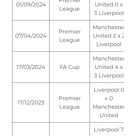
Premier
01/09/2024
United 0 x
League
3 Liverpool
Manchester
Premier
07/04/2024
United 2 x 2
League
Liverpool
Manchester
17/03/2024
FA Cup
United 4 x
3 Liverpool
Liverpool 0
Premier
x 0
17/12/2023
League
Manchester
United
Liverpool 7