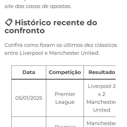
site das casas de apostas.
📋 Histórico recente do
confronto
Confira como foram os últimos dez clássicos
entre Liverpool e Manchester United:
Data
Competição
Resultado
Liverpool 2
Premier
x 2
05/01/2025
League
Manchester
United
Manchester