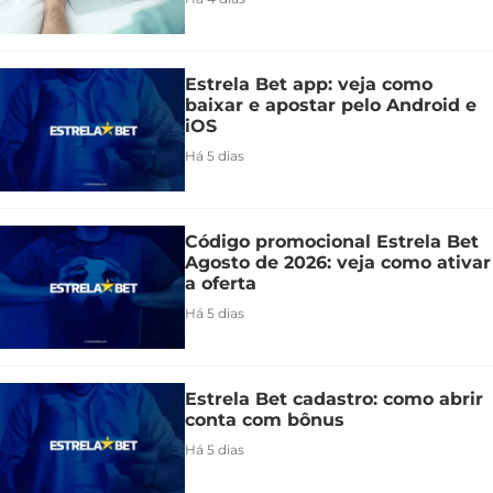
Estrela Bet app: veja como
baixar e apostar pelo Android e
iOS
Há 5 dias
Código promocional Estrela Bet
Agosto de 2026: veja como ativar
a oferta
Há 5 dias
Estrela Bet cadastro: como abrir
conta com bônus
Há 5 dias