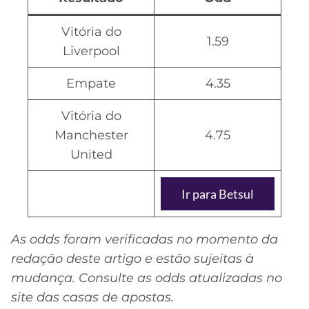
Vitória do
1.59
Liverpool
Empate
4.35
Vitória do
Manchester
4.75
United
Ir para Betsul
As odds foram verificadas no momento da
redação deste artigo e estão sujeitas à
mudança. Consulte as odds atualizadas no
site das casas de apostas.