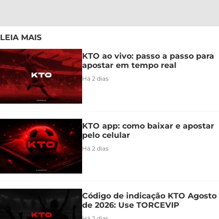
LEIA MAIS
KTO ao vivo: passo a passo para
apostar em tempo real
Há 2 dias
KTO app: como baixar e apostar
pelo celular
Há 2 dias
Código de indicação KTO Agosto
de 2026: Use TORCEVIP
Há 2 dias