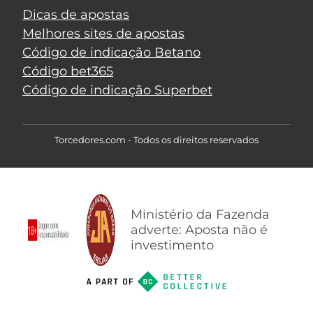
Dicas de apostas
Melhores sites de apostas
Código de indicação Betano
Código bet365
Código de indicação Superbet
Torcedores.com - Todos os direitos reservados
Ministério da Fazenda
adverte: Aposta não é
investimento