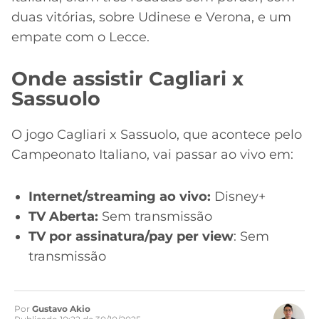
duas vitórias, sobre Udinese e Verona, e um
empate com o Lecce.
Onde assistir Cagliari x
Sassuolo
O jogo Cagliari x Sassuolo, que acontece pelo
Campeonato Italiano, vai passar ao vivo em:
Internet/streaming ao vivo:
Disney+
TV Aberta:
Sem transmissão
TV por assinatura/pay per view
: Sem
transmissão
Por
Gustavo Akio