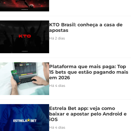
KTO Brasil: conheça a casa de
apostas
Há 2 dias
Plataforma que mais paga: Top
15 bets que estão pagando mais
em 2026
Há 4 dias
Estrela Bet app: veja como
baixar e apostar pelo Android e
iOS
Há 4 dias