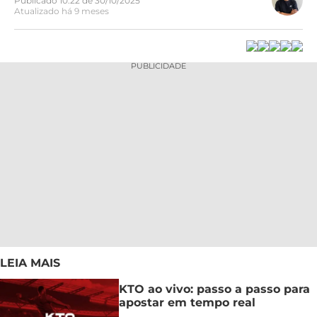
Publicado 10:22 de 30/10/2025
Atualizado há 9 meses
PUBLICIDADE
LEIA MAIS
KTO ao vivo: passo a passo para
apostar em tempo real