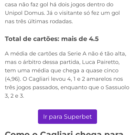
casa não faz gol há dois jogos dentro do
Unipol Domus. Já o visitante só fez um gol
nas três últimas rodadas.
Total de cartões: mais de 4.5
A média de cartões da Serie A não é tão alta,
mas o árbitro dessa partida, Luca Pairetto,
tem uma média que chega a quase cinco
(4,96). O Cagliari levou 4, 1 e 2 amarelos nos
três jogos passados, enquanto que o Sassuolo
3, 2 e 3.
Ir para Superbet
Como o Cagliari chega para