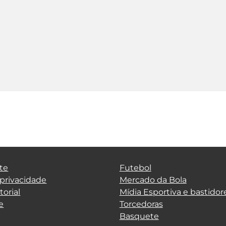
te
Futebol
 privacidade
Mercado da Bola
torial
Mídia Esportiva e bastidor
e
Torcedoras
Basquete