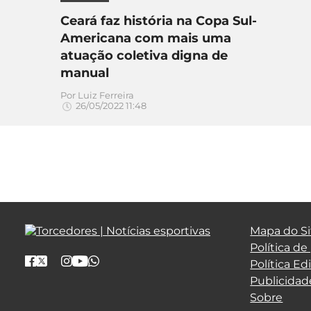
Ceará faz história na Copa Sul-
Americana com mais uma
atuação coletiva digna de
manual
Por
Luiz Ferreira
26/05/2022 11:48
Mapa do Si
Política de
Política Edi
Publicidad
Sobre