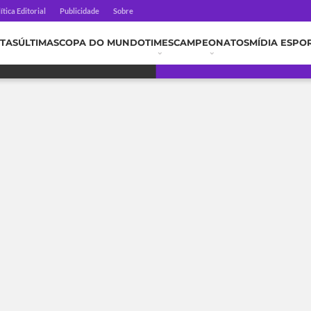
ítica Editorial
Publicidade
Sobre
TAS
ÚLTIMAS
COPA DO MUNDO
TIMES
CAMPEONATOS
MÍDIA ESPO