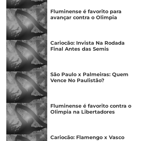
Fluminense é favorito para
avançar contra o Olimpia
Cariocão: Invista Na Rodada
Final Antes das Semis
São Paulo x Palmeiras: Quem
Vence No Paulistão?
Fluminense é favorito contra o
Olimpia na Libertadores
Cariocão: Flamengo x Vasco