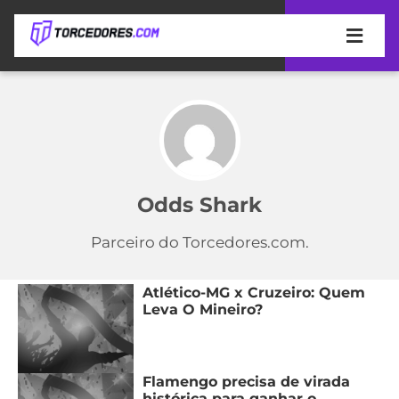
APOSTAS
ÚLTIMAS
DICAS
DE
APOSTA
COPA
DO
Odds Shark
MUNDO
MELHORES
SITES
Parceiro do Torcedores.com.
DE
TIMES
APOSTAS
2026
Atlético-MG x Cruzeiro: Quem
CAMPEONATOS
MEU
Leva O Mineiro?
TIME
CÓDIGO
MÍDIA
PROMOCIONAL
BRASILEIRÃO
ESPORTIVA
BETBOOM
PALMEIRAS
SÉRIE
Flamengo precisa de virada
A
histórica para ganhar o