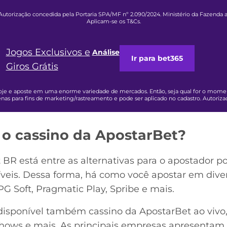
Autorização concedida pela Portaria SPA/MF nº 2.090/2024. Ministério da Fazenda a
Aplicam-se os T&Cs.
Jogos Exclusivos e
Análise
Ir para bet365
Giros Grátis
oje e aposte em uma enorme variedade de mercados. Então, seja qual for o momen
nas para fins de marketing/rastreamento e pode ser aplicado no cadastro. Autoriza
o cassino da ApostarBet?
BR está entre as alternativas para o apostador p
íveis. Dessa forma, há como você apostar em div
G Soft, Pragmatic Play, Spribe e mais.
disponível também cassino da ApostarBet ao vivo,
hows e mais. As principais empresas apresentam 