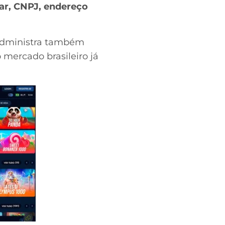
rar, CNPJ, endereço
 administra também
 mercado brasileiro já