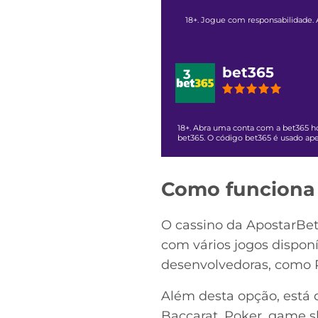
18+. Jogue com responsabilidade. 
bet365
3
18+. Abra uma conta com a bet365 h
bet365. O código bet365 é usado ape
Como funciona 
O cassino da ApostarBet 
com vários jogos dispon
desenvolvedoras, como P
Além desta opção, está 
Baccarat, Poker, game s