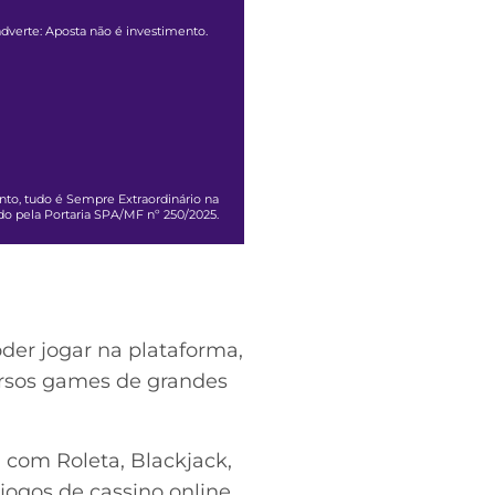
dverte: Aposta não é investimento.
to, tudo é Sempre Extraordinário na
do pela Portaria SPA/MF nº 250/2025.
oder jogar na plataforma,
ersos games de grandes
 com Roleta, Blackjack,
jogos de cassino online