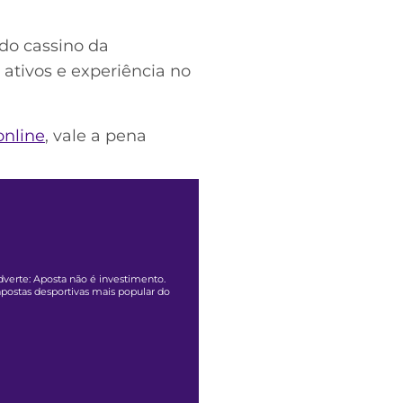
do cassino da
 ativos e experiência no
online
, vale a pena
dverte: Aposta não é investimento.
ostas desportivas mais popular do