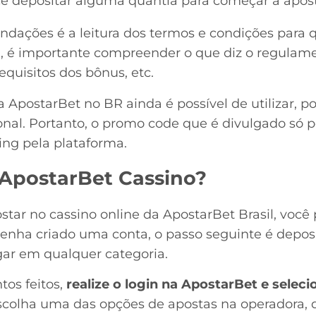
ocê depositar alguma quantia para começar a apost
ações é a leitura dos termos e condições para 
m, é importante compreender o que diz o regulame
equisitos dos bônus, etc.
ApostarBet no BR ainda é possível de utilizar, p
nal. Portanto, o promo code que é divulgado só po
ting pela plataforma.
ApostarBet Cassino?
ar no cassino online da ApostarBet Brasil, você p
 tenha criado uma conta, o passo seguinte é depo
gar em qualquer categoria.
os feitos,
realize o login na ApostarBet e selec
escolha uma das opções de apostas na operadora, di