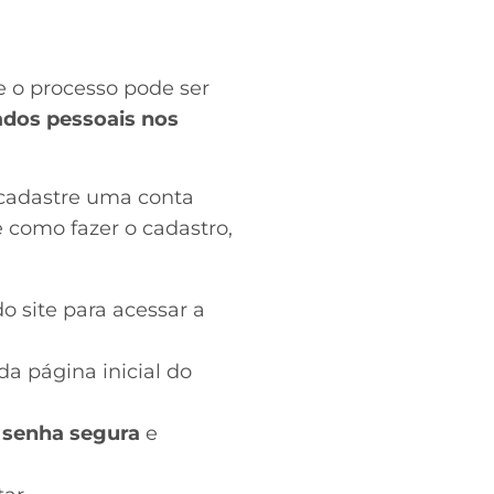
e o processo pode ser
ados pessoais nos
 cadastre uma conta
e como fazer o cadastro,
o site para acessar a
da página inicial do
a
senha segura
e