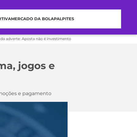
RTIVA
MERCADO DA BOLA
PALPITES
nda adverte: Aposta não é investimento
ma, jogos e
romoções e pagamento