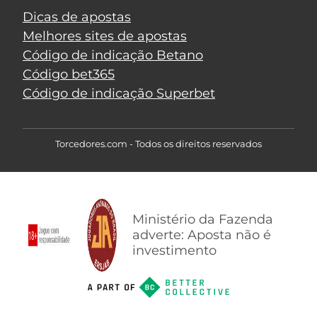
CASSINOS
Dicas de apostas
ONLINE
LALIGA
2026
GRÊMIO
Melhores sites de apostas
Código de indicação Betano
ATLÉTICO
Código bet365
MG
Código de indicação Superbet
CRUZEIRO
Torcedores.com - Todos os direitos reservados
Ministério da Fazenda
adverte: Aposta não é
investimento