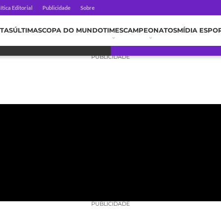
ítica Editorial
Publicidade
Sobre
TAS
ÚLTIMAS
COPA DO MUNDO
TIMES
CAMPEONATOS
MÍDIA ESPO
PUBLICIDADE
PUBLICIDADE