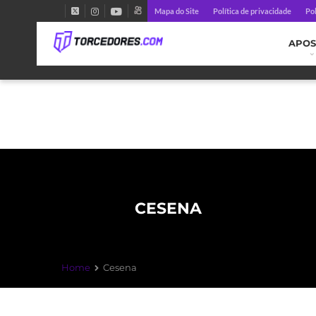
Mapa do Site
Política de privacidade
Pol
APOS
CESENA
Home
Cesena