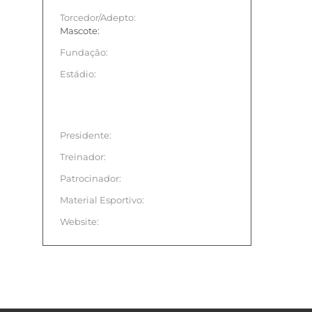
Torcedor/Adepto:
Mascote:
Fundação:
Estádio:
Presidente:
Treinador:
Patrocinador:
Material Esportivo:
Website: