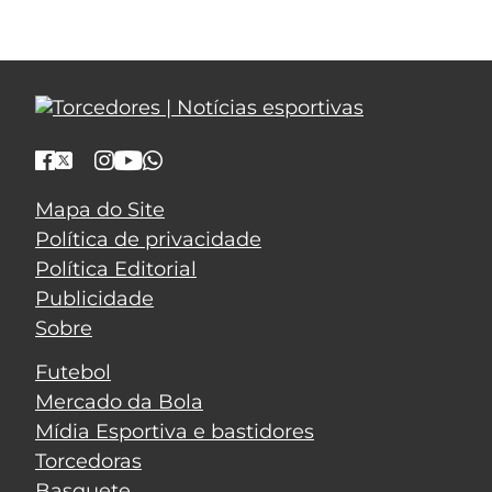
Mapa do Site
Política de privacidade
Política Editorial
Publicidade
Sobre
Futebol
Mercado da Bola
Mídia Esportiva e bastidores
Torcedoras
Basquete