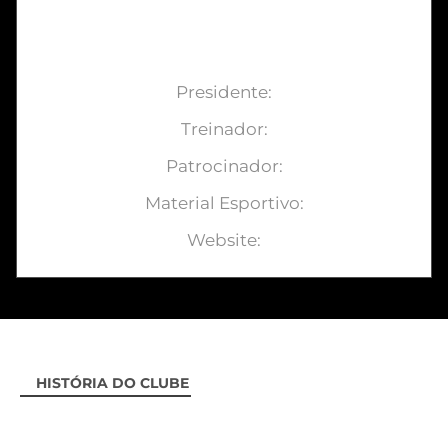
CASSINOS
ONLINE
LALIGA
2026
GRÊMIO
Presidente:
ATLÉTICO
MG
Treinador:
Patrocinador:
CRUZEIRO
Material Esportivo:
Website:
HISTÓRIA DO CLUBE