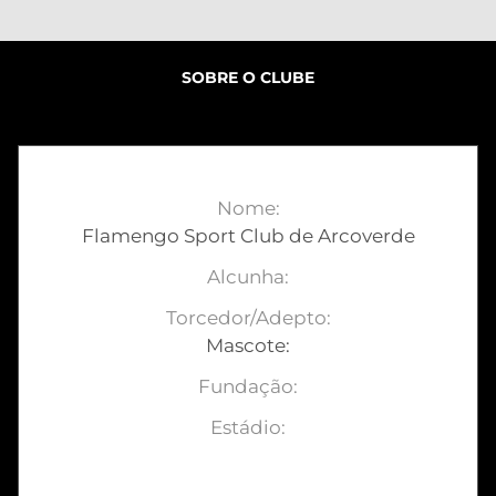
SOBRE O CLUBE
Nome:
Flamengo Sport Club de Arcoverde
Alcunha:
Torcedor/Adepto:
Mascote:
Fundação:
Estádio: