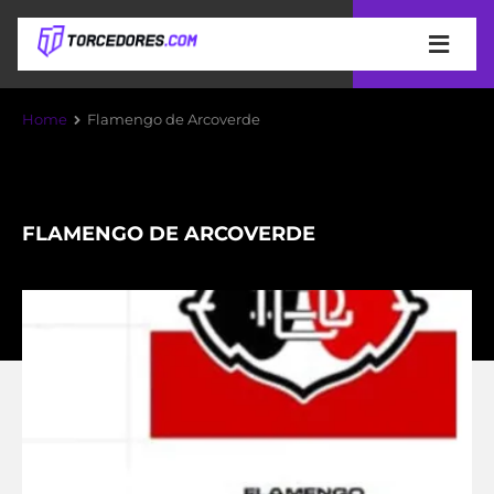
APOSTAS
Home
Flamengo de Arcoverde
ÚLTIMAS
DICAS
DE
APOSTA
COPA
FLAMENGO DE ARCOVERDE
DO
MUNDO
MELHORES
SITES
DE
TIMES
APOSTAS
2026
CAMPEONATOS
MEU
TIME
CÓDIGO
MÍDIA
PROMOCIONAL
BRASILEIRÃO
ESPORTIVA
BETBOOM
PALMEIRAS
SÉRIE
A