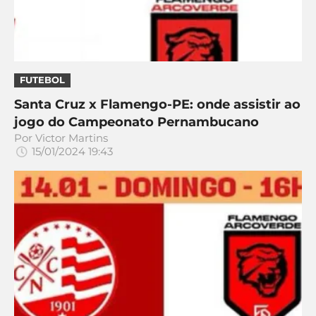
MERCADO
CÓDIGO
CORINTHIANS
DA
DE
LIBERTADORES
BOLA
INDICAÇÃO
SÃO
BET365
PAULO
COPA
FUTEBOL
PALPITES
DO
Santa Cruz x Flamengo-PE: onde assistir ao
CÓDIGO
BRASIL
SANTOS
jogo do Campeonato Pernambucano
BETANO
Por
Victor Martins
PREMIER
15/01/2024 19:43
FLAMENGO
MELHORES
LEAGUE
APPS
DE
FLUMINENSE
COPA
APOSTAS
SUL-
BOTAFOGO
AMERICANA
CASSINOS
ONLINE
VASCO
LIGA
DOS
MELHORES
CAMPEÕES
INTERNACIONAL