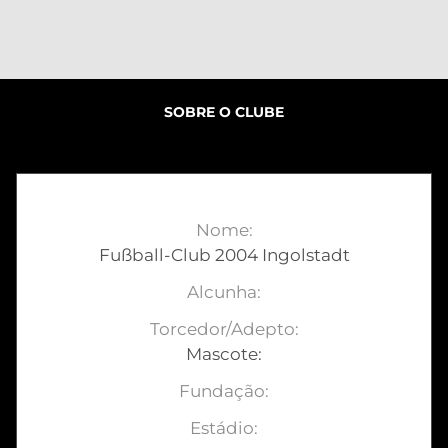
MERCADO
CÓDIGO
CORINTHIANS
DA
DE
LIBERTADORES
BOLA
INDICAÇÃO
SÃO
BET365
PAULO
COPA
SOBRE O CLUBE
PALPITES
DO
CÓDIGO
BRASIL
SANTOS
BETANO
PREMIER
FLAMENGO
MELHORES
LEAGUE
Nome:
APPS
Fußball-Club 2004 Ingolstadt
DE
FLUMINENSE
COPA
Alcunha:
APOSTAS
SUL-
BOTAFOGO
AMERICANA
Torcedor/Adepto:
CASSINOS
Mascote:
ONLINE
VASCO
LIGA
Fundação:
DOS
MELHORES
CAMPEÕES
Estádio:
INTERNACIONAL