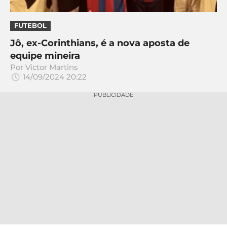
FUTEBOL
Jô, ex-Corinthians, é a nova aposta de
equipe mineira
Por
Victor Martins
14/09/2024 20:22
PUBLICIDADE