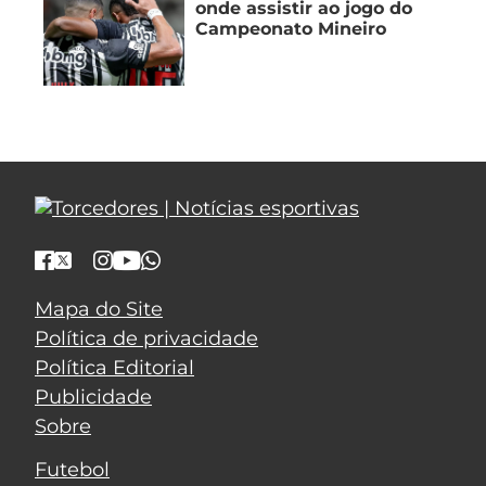
onde assistir ao jogo do
Campeonato Mineiro
Mapa do Site
Política de privacidade
Política Editorial
Publicidade
Sobre
Futebol