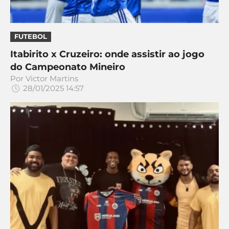
FUTEBOL
Itabirito x Cruzeiro: onde assistir ao jogo
do Campeonato Mineiro
Por
Victor Martins
28/01/2025 14:57