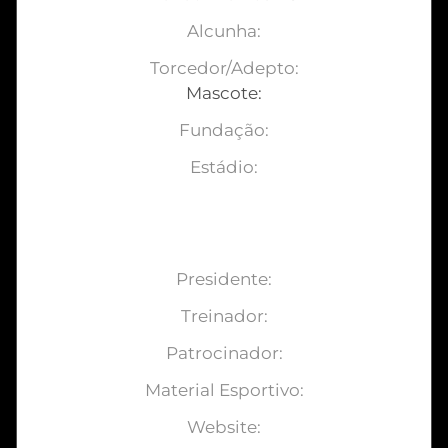
MERCADO
CÓDIGO
CORINTHIANS
Alcunha:
DA
DE
LIBERTADORES
Torcedor/Adepto:
BOLA
INDICAÇÃO
SÃO
Mascote:
BET365
PAULO
COPA
PALPITES
DO
Fundação:
CÓDIGO
BRASIL
SANTOS
Estádio:
BETANO
PREMIER
FLAMENGO
MELHORES
LEAGUE
APPS
DE
FLUMINENSE
Presidente:
COPA
APOSTAS
SUL-
Treinador:
BOTAFOGO
AMERICANA
CASSINOS
Patrocinador:
ONLINE
VASCO
LIGA
Material Esportivo:
DOS
MELHORES
CAMPEÕES
Website:
INTERNACIONAL