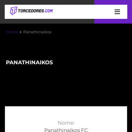
APOSTAS
Home
Panathinaikos
ÚLTIMAS
DICAS
DE
APOSTA
COPA
PANATHINAIKOS
DO
MUNDO
MELHORES
SITES
DE
TIMES
SOBRE O CLUBE
APOSTAS
2026
CAMPEONATOS
MEU
TIME
CÓDIGO
MÍDIA
PROMOCIONAL
BRASILEIRÃO
Nome:
ESPORTIVA
BETBOOM
PALMEIRAS
SÉRIE
Panathinaikos FC
A