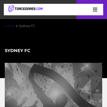
APOSTAS
Home
Sydney FC
ÚLTIMAS
DICAS
DE
APOSTA
COPA
SYDNEY FC
DO
MUNDO
MELHORES
SITES
DE
TIMES
APOSTAS
2026
CAMPEONATOS
MEU
TIME
CÓDIGO
MÍDIA
PROMOCIONAL
BRASILEIRÃO
ESPORTIVA
BETBOOM
PALMEIRAS
SÉRIE
A