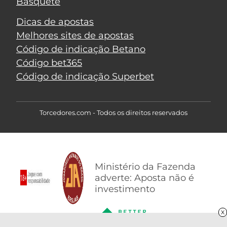
Basquete
Dicas de apostas
Melhores sites de apostas
Código de indicação Betano
Código bet365
Código de indicação Superbet
Torcedores.com - Todos os direitos reservados
Ministério da Fazenda
adverte: Aposta não é
investimento
X