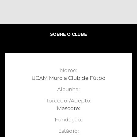
MERCADO
CÓDIGO
CORINTHIANS
DA
DE
LIBERTADORES
BOLA
INDICAÇÃO
SÃO
BET365
PAULO
COPA
SOBRE O CLUBE
PALPITES
DO
CÓDIGO
BRASIL
SANTOS
BETANO
PREMIER
FLAMENGO
MELHORES
LEAGUE
Nome:
APPS
UCAM Murcia Club de Fútbo
DE
FLUMINENSE
COPA
Alcunha:
APOSTAS
SUL-
BOTAFOGO
AMERICANA
Torcedor/Adepto:
CASSINOS
Mascote:
ONLINE
VASCO
LIGA
Fundação:
DOS
MELHORES
CAMPEÕES
Estádio:
INTERNACIONAL