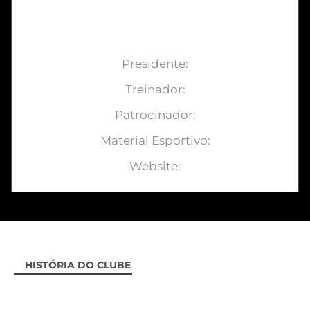
CASSINOS
ONLINE
LALIGA
2026
GRÊMIO
Presidente:
ATLÉTICO
MG
Treinador:
Patrocinador:
CRUZEIRO
Material Esportivo:
Website:
HISTÓRIA DO CLUBE