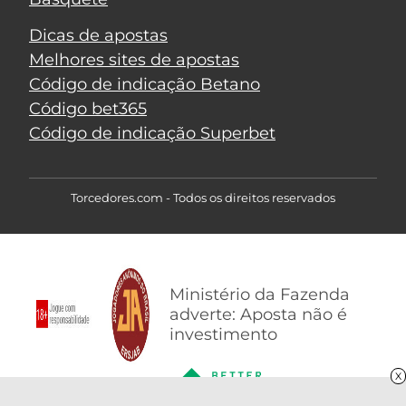
Dicas de apostas
Melhores sites de apostas
Código de indicação Betano
Código bet365
Código de indicação Superbet
Torcedores.com - Todos os direitos reservados
Ministério da Fazenda
adverte: Aposta não é
investimento
X