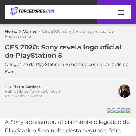
APOSTAS
Home
Games
CES 2020: Sony revela logo oficial do
Acesse o perfil do autor
PlayStation 5
ÚLTIMAS
DICAS
no Twitter
CES 2020: Sony revela logo oficial
DE
do PlayStation 5
APOSTA
COPA
O logotipo do PlayStation 5 é parecido com o utilizado no
DO
PS4
MUNDO
MELHORES
SITES
DE
Por
Pietro Cardoso
TIMES
Publicado 22:45 de 06/01/2020
APOSTAS
Atualizado há 4 anos
2026
CAMPEONATOS
MEU
TIME
CÓDIGO
A Sony apresentou oficialmente o logotipo do
MÍDIA
PROMOCIONAL
BRASILEIRÃO
ESPORTIVA
BETBOOM
PALMEIRAS
SÉRIE
PlayStation 5 na noite desta segunda-feira
A