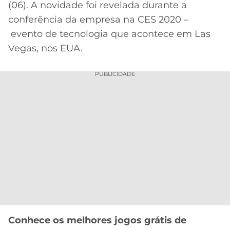
(06). A novidade foi revelada durante a
MERCADO
CÓDIGO
CORINTHIANS
conferência da empresa na CES 2020 –
DA
DE
LIBERTADORES
evento de tecnologia que acontece em Las
BOLA
INDICAÇÃO
SÃO
Vegas, nos EUA.
BET365
PAULO
COPA
PALPITES
DO
PUBLICIDADE
CÓDIGO
BRASIL
SANTOS
BETANO
PREMIER
FLAMENGO
MELHORES
LEAGUE
APPS
DE
FLUMINENSE
COPA
APOSTAS
SUL-
BOTAFOGO
AMERICANA
CASSINOS
ONLINE
VASCO
LIGA
DOS
MELHORES
CAMPEÕES
Conhece os melhores jogos grátis de
INTERNACIONAL