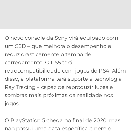
O novo console da Sony virá equipado com
um SSD – que melhora o desempenho e
reduz drasticamente o tempo de
carregamento. O PS5 terá
retrocompatibilidade com jogos do PS4. Além
disso, a plataforma terá suporte a tecnologia
Ray Tracing – capaz de reproduzir luzes e
sombras mais próximas da realidade nos
jogos.
O PlayStation 5 chega no final de 2020, mas
não possui uma data específica e nem o