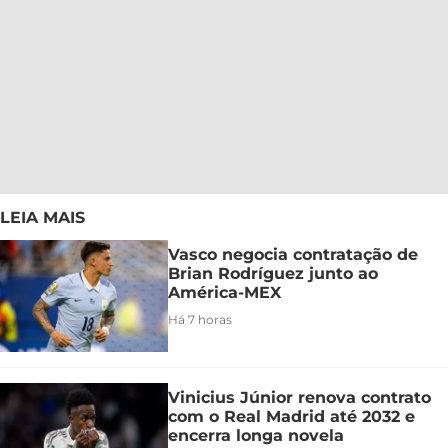
LEIA MAIS
Vasco negocia contratação de
Brian Rodríguez junto ao
América-MEX
Há 7 horas
Vinicius Júnior renova contrato
com o Real Madrid até 2032 e
encerra longa novela