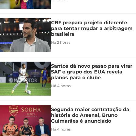
CBF prepara projeto diferente
para tentar mudar a arbitragem
brasileira
Há 2 horas
Santos dá novo passo para virar
SAF e grupo dos EUA revela
planos para o clube
Há 4 horas
Segunda maior contratação da
história do Arsenal, Bruno
Guimarães é anunciado
Há 4 horas