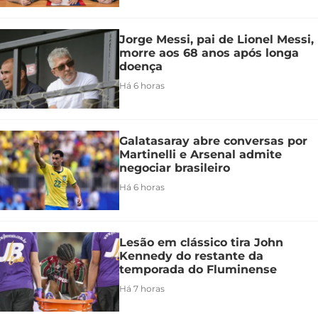
Jorge Messi, pai de Lionel Messi,
morre aos 68 anos após longa
doença
Há 6 horas
Galatasaray abre conversas por
Martinelli e Arsenal admite
negociar brasileiro
Há 6 horas
Lesão em clássico tira John
Kennedy do restante da
temporada do Fluminense
Há 7 horas