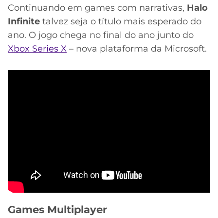
Continuando em games com narrativas,
Halo
Infinite
talvez seja o título mais esperado do
ano. O jogo chega no final do ano junto do
Xbox Series X
– nova plataforma da Microsoft.
Games Multiplayer