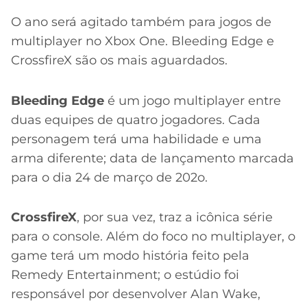
O ano será agitado também para jogos de
multiplayer no Xbox One. Bleeding Edge e
CrossfireX são os mais aguardados.
Bleeding Edge
é um jogo multiplayer entre
duas equipes de quatro jogadores. Cada
personagem terá uma habilidade e uma
arma diferente; data de lançamento marcada
para o dia 24 de março de 202o.
CrossfireX
, por sua vez, traz a icônica série
para o console. Além do foco no multiplayer, o
game terá um modo história feito pela
Remedy Entertainment; o estúdio foi
responsável por desenvolver Alan Wake,