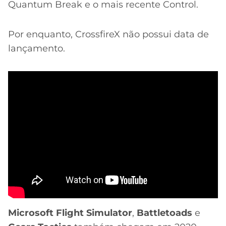
Quantum Break e o mais recente Control.
Por enquanto, CrossfireX não possui data de
lançamento.
Microsoft Flight Simulator
,
Battletoads
e