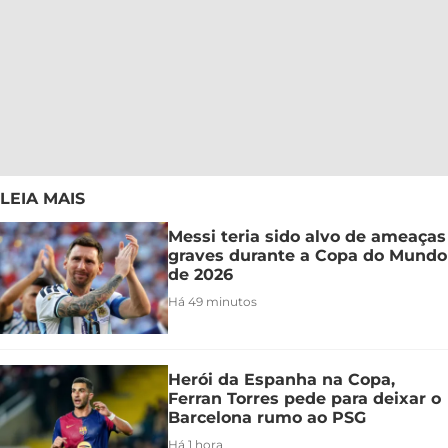
LEIA MAIS
Messi teria sido alvo de ameaças
graves durante a Copa do Mundo
de 2026
Há 49 minutos
Herói da Espanha na Copa,
Ferran Torres pede para deixar o
Barcelona rumo ao PSG
Há 1 hora