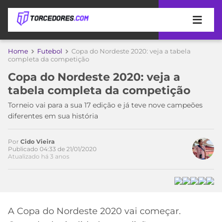
APOSTAS
Home
Futebol
Copa do Nordeste 2020: veja a tabela
completa da competição
ÚLTIMAS
DICAS
Copa do Nordeste 2020: veja a
DE
tabela completa da competição
APOSTA
COPA
Torneio vai para a sua 17 edição e já teve nove campeões
DO
diferentes em sua história
MUNDO
MELHORES
SITES
DE
Por
Cido Vieira
TIMES
Publicado 04:33 de 21/01/2020
APOSTAS
Atualizado há 3 anos
2026
CAMPEONATOS
MEU
TIME
CÓDIGO
MÍDIA
PROMOCIONAL
BRASILEIRÃO
Acesse o perfil do autor
ESPORTIVA
BETBOOM
PALMEIRAS
SÉRIE
A Copa do Nordeste 2020 vai começar.
no Twitter
A