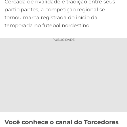
Cercada de rivalidade e tradição entre seus
MERCADO
CÓDIGO
CORINTHIANS
participantes, a competição regional se
DA
DE
LIBERTADORES
tornou marca registrada do início da
BOLA
INDICAÇÃO
SÃO
temporada no futebol nordestino.
BET365
PAULO
COPA
PALPITES
DO
PUBLICIDADE
CÓDIGO
BRASIL
SANTOS
BETANO
PREMIER
FLAMENGO
MELHORES
LEAGUE
APPS
DE
FLUMINENSE
COPA
APOSTAS
SUL-
BOTAFOGO
AMERICANA
CASSINOS
ONLINE
VASCO
LIGA
DOS
MELHORES
CAMPEÕES
Você conhece o canal do Torcedores
INTERNACIONAL