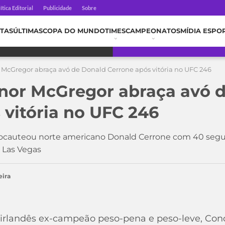
ítica Editorial
Publicidade
Sobre
TAS
ÚLTIMAS
COPA DO MUNDO
TIMES
CAMPEONATOS
MÍDIA ESPO
 McGregor abraça avó de Donald Cerrone após vitória no UFC 246
nor McGregor abraça avó 
 vitória no UFC 246
nocauteou norte americano Donald Cerrone com 40 segu
m Las Vegas
eira
o irlandês ex-campeão peso-pena e peso-leve, Co