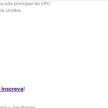
a luta principal do UFC
os Unidos.
e inscreva
!
sta a Joe Rogan,