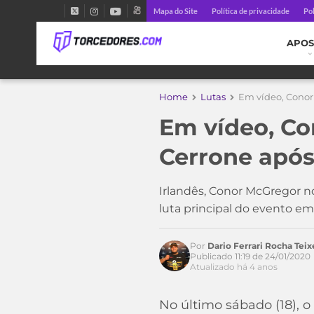
Mapa do Site
Política de privacidade
Pol
APOS
Home
Lutas
Em vídeo, Conor
Em vídeo, Co
Cerrone após
Acesse o perfil do autor
no Twitter
Irlandês, Conor McGregor 
luta principal do evento e
Por
Dario Ferrari Rocha Teix
Publicado 11:19 de 24/01/2020
Atualizado há 4 anos
No último sábado (18), 