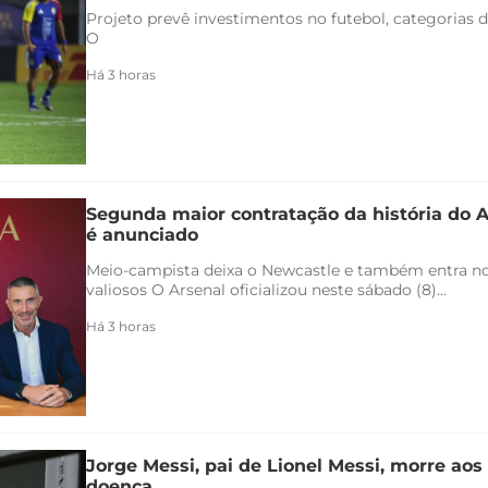
Projeto prevê investimentos no futebol, categorias d
O
Há 3 horas
Segunda maior contratação da história do 
é anunciado
Meio-campista deixa o Newcastle e também entra no 
valiosos O Arsenal oficializou neste sábado (8)...
Há 3 horas
Jorge Messi, pai de Lionel Messi, morre aos
doença