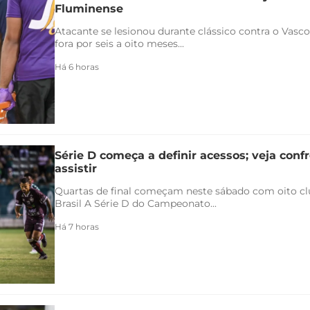
Fluminense
Atacante se lesionou durante clássico contra o Vasco 
fora por seis a oito meses...
Há 6 horas
Série D começa a definir acessos; veja conf
assistir
Quartas de final começam neste sábado com oito clu
Brasil A Série D do Campeonato...
Há 7 horas