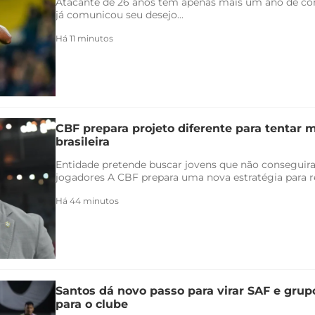
Atacante de 26 anos tem apenas mais um ano de con
já comunicou seu desejo...
Há 11 minutos
CBF prepara projeto diferente para tentar 
brasileira
Entidade pretende buscar jovens que não conseguir
jogadores A CBF prepara uma nova estratégia para re
Há 44 minutos
Santos dá novo passo para virar SAF e grup
para o clube