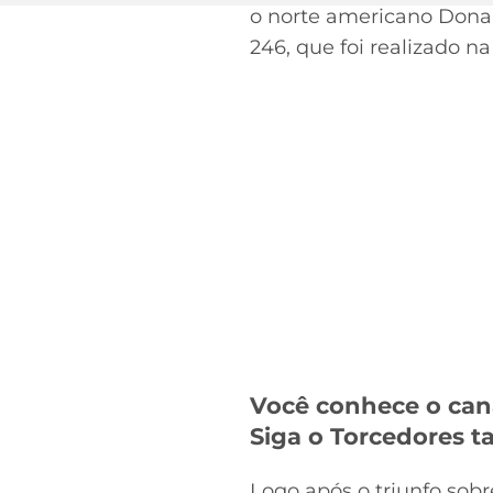
o norte americano Donal
246, que foi realizado 
Você conhece o can
Siga o Torcedores
Logo após o triunfo sob