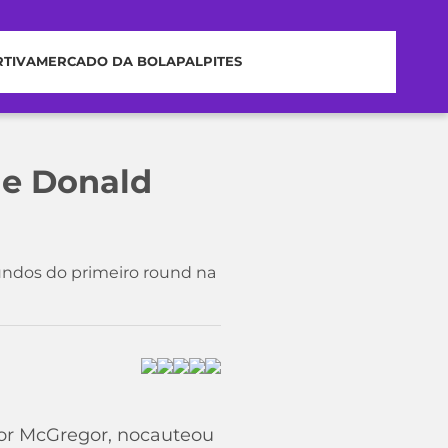
RTIVA
MERCADO DA BOLA
PALPITES
de Donald
ndos do primeiro round na
nor McGregor, nocauteou