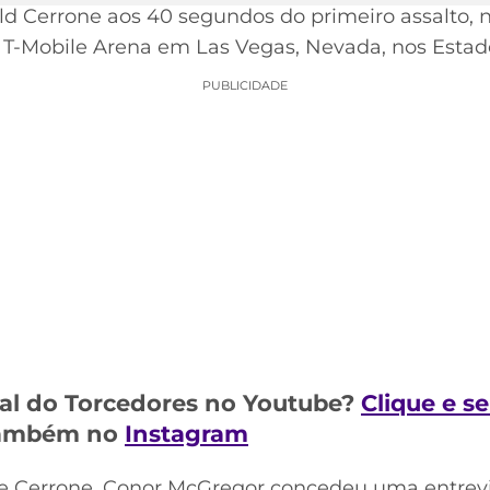
d Cerrone aos 40 segundos do primeiro assalto, n
na T-Mobile Arena em Las Vegas, Nevada, nos Estad
PUBLICIDADE
al do Torcedores no Youtube?
Clique e s
 também no
Instagram
re Cerrone, Conor McGregor concedeu uma entrevi