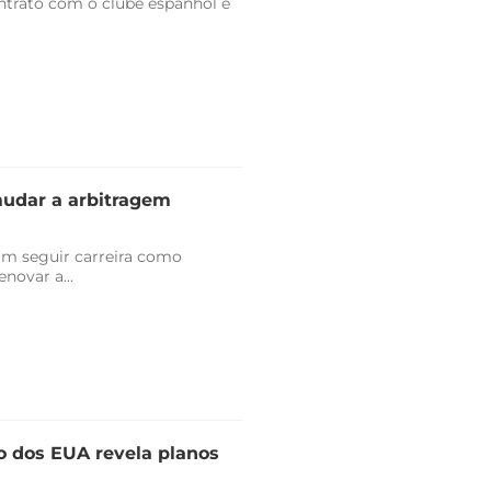
trato com o clube espanhol e
mudar a arbitragem
am seguir carreira como
novar a...
o dos EUA revela planos