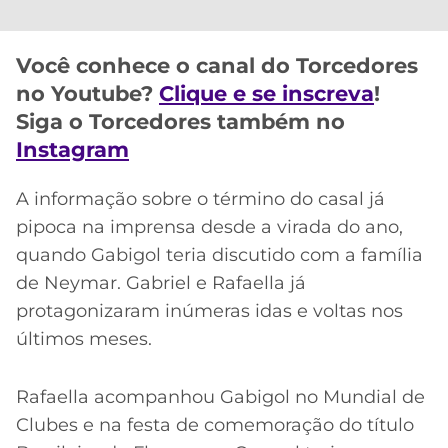
CASSINOS
ONLINE
LALIGA
2026
GRÊMIO
Você conhece o canal do Torcedores
no Youtube?
Clique e se inscreva
!
ATLÉTICO
Siga o Torcedores também no
MG
Instagram
CRUZEIRO
A informação sobre o término do casal já
pipoca na imprensa desde a virada do ano,
quando Gabigol teria discutido com a família
de Neymar. Gabriel e Rafaella já
protagonizaram inúmeras idas e voltas nos
últimos meses.
Rafaella acompanhou Gabigol no Mundial de
Clubes e na festa de comemoração do título