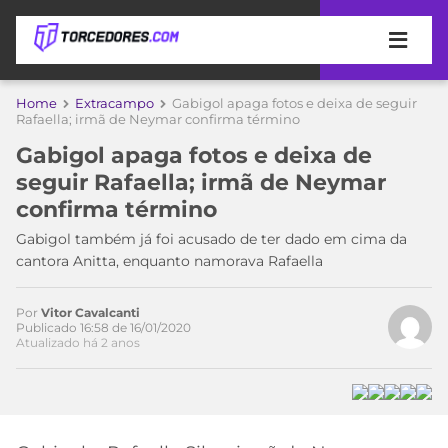
APOSTAS
Home
Extracampo
Gabigol apaga fotos e deixa de seguir
Acesse o perfil do autor
Rafaella; irmã de Neymar confirma término
ÚLTIMAS
DICAS
no Twitter
Gabigol apaga fotos e deixa de
DE
seguir Rafaella; irmã de Neymar
APOSTA
COPA
confirma término
DO
MUNDO
MELHORES
Gabigol também já foi acusado de ter dado em cima da
SITES
cantora Anitta, enquanto namorava Rafaella
DE
TIMES
APOSTAS
Por
Vitor Cavalcanti
2026
Publicado 16:58 de 16/01/2020
Atualizado há 2 anos
CAMPEONATOS
MEU
TIME
CÓDIGO
MÍDIA
PROMOCIONAL
BRASILEIRÃO
ESPORTIVA
BETBOOM
PALMEIRAS
SÉRIE
A