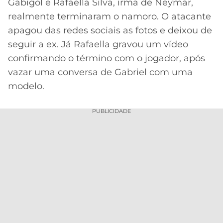
Gabigol e Rafaella Silva, irmã de Neymar,
MERCADO
CÓDIGO
CORINTHIANS
realmente terminaram o namoro. O atacante
DA
DE
LIBERTADORES
apagou das redes sociais as fotos e deixou de
BOLA
INDICAÇÃO
SÃO
seguir a ex. Já Rafaella gravou um vídeo
BET365
PAULO
COPA
confirmando o término com o jogador, após
PALPITES
DO
vazar uma conversa de Gabriel com uma
CÓDIGO
BRASIL
SANTOS
modelo.
BETANO
PREMIER
FLAMENGO
PUBLICIDADE
MELHORES
LEAGUE
APPS
DE
FLUMINENSE
COPA
APOSTAS
SUL-
BOTAFOGO
AMERICANA
CASSINOS
ONLINE
VASCO
LIGA
DOS
MELHORES
CAMPEÕES
INTERNACIONAL