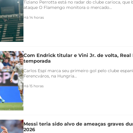
Tiziano Perrotta está no radar do clube carioca, que
ataque O Flamengo monitora o mercado...
Há 14 horas
Com Endrick titular e Vini Jr. de volta, Rea
temporada
Carlos Espí marca seu primeiro gol pelo clube espanho
Ferencváros, na Hungria...
Há 15 horas
Messi teria sido alvo de ameaças graves d
2026