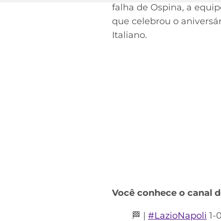
falha de Ospina, a equi
que celebrou o aniversá
Acesse o perfil do autor
Italiano.
no Twitter
Você conhece o canal 
🏁 |
#LazioNapoli
1-