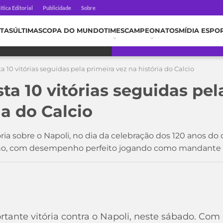
ítica Editorial
Publicidade
Sobre
TAS
ÚLTIMAS
COPA DO MUNDO
TIMES
CAMPEONATOS
MÍDIA ESPO
a 10 vitórias seguidas pela primeira vez na história do Calcio
ta 10 vitórias seguidas pel
ia do Calcio
ria sobre o Napoli, no dia da celebração dos 120 anos do 
aliano, com desempenho perfeito jogando como mandante
tante vitória contra o Napoli, neste sábado. Com