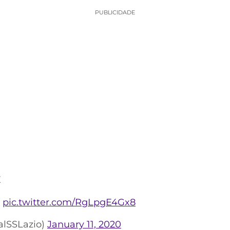
PUBLICIDADE
E
]
pic.twitter.com/RgLpgE4Gx8
ialSSLazio)
January 11, 2020