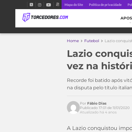
Mapa do Site
Política de privacidade
Pol
APOS
Home
Futebol
Lazio conquist
Lazio conquis
vez na histór
Recorde foi batido após vitó
na disputa pelo título it
Por
Fábio Dias
Publicado 17:01 de 11/01/2020
Atualizado há 4 anos
A Lazio conquistou impor