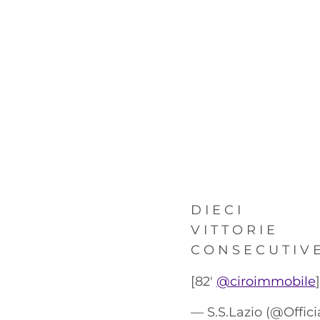
D I E C I
V I T T O R I E
C O N S E C U T I V 
[82'
@ciroimmobile
— S.S.Lazio (@Offic