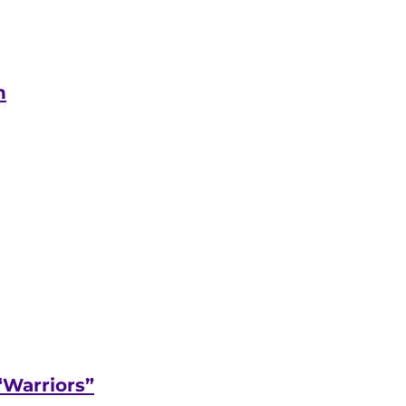
n
“Warriors”