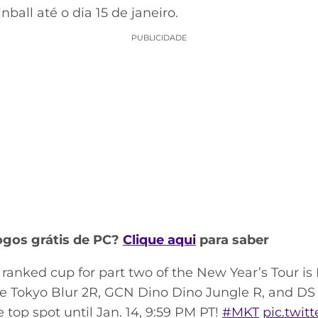
ball até o dia 15 de janeiro.
PUBLICIDADE
ogos grátis de PC?
Clique aqui
para saber
ranked cup for part two of the New Year’s Tour i
he Tokyo Blur 2R, GCN Dino Dino Jungle R, and DS 
e top spot until Jan. 14, 9:59 PM PT!
#MKT
pic.twi