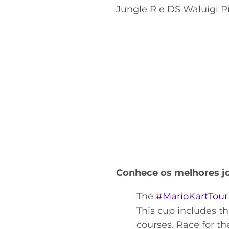
Jungle R e DS Waluigi Pin
Conhece os melhores j
The
#MarioKartTour
This cup includes t
courses. Race for th