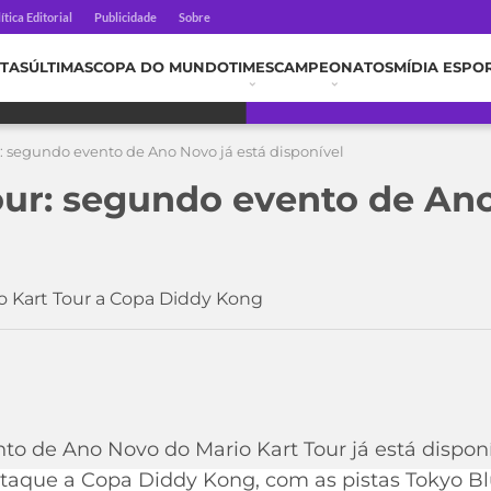
ítica Editorial
Publicidade
Sobre
TAS
ÚLTIMAS
COPA DO MUNDO
TIMES
CAMPEONATOS
MÍDIA ESPO
r: segundo evento de Ano Novo já está disponível
our: segundo evento de Ano
o Kart Tour a Copa Diddy Kong
to de Ano Novo do Mario Kart Tour já está disponí
aque a Copa Diddy Kong, com as pistas Tokyo Bl