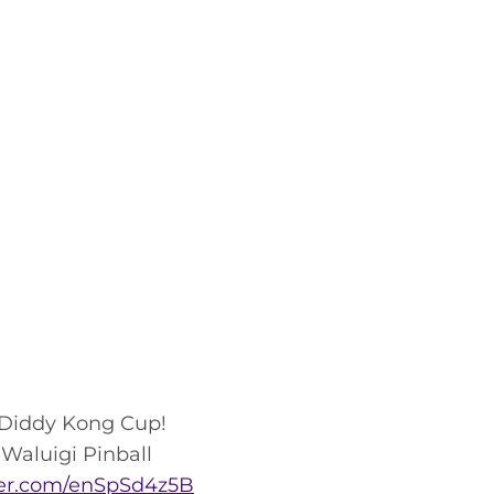
s Diddy Kong Cup!
Waluigi Pinball
tter.com/enSpSd4z5B