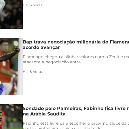
Há 16 horas
Bap trava negociação milionária do Flamen
acordo avançar
Flamengo chegou a alinhar valores com o Zenit e rec
atacante A negociação entre
Há 18 horas
Sondado pelo Palmeiras, Fabinho fica livre
na Arábia Saudita
Fabinho está livre para escolher o próximo clube da c
nesta quinta-feira a saída do volante de...