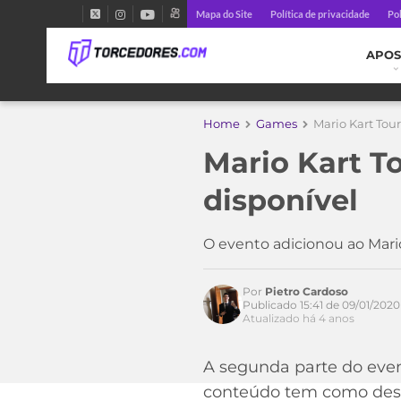
Mapa do Site
Política de privacidade
Pol
APOS
Home
Games
Mario Kart Tou
Acesse o perfil do autor
no Twitter
Mario Kart T
disponível
O evento adicionou ao Mari
Por
Pietro Cardoso
Publicado 15:41 de 09/01/2020
Atualizado há 4 anos
A segunda parte do even
conteúdo tem como dest