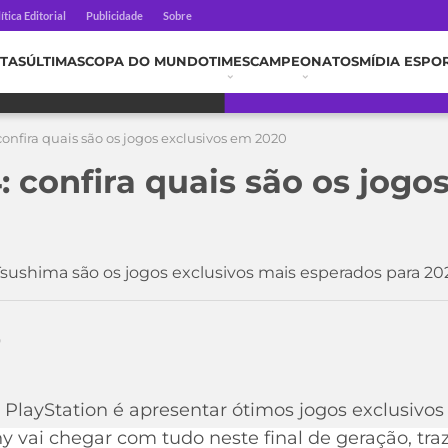
ítica Editorial
Publicidade
Sobre
TAS
ÚLTIMAS
COPA DO MUNDO
TIMES
CAMPEONATOS
MÍDIA ESPO
confira quais são os jogos exclusivos em 2020
: confira quais são os jogo
 Tsushima são os jogos exclusivos mais esperados para 20
0
 PlayStation é apresentar ótimos jogos exclusivos
ny vai chegar com tudo neste final de geração, tra