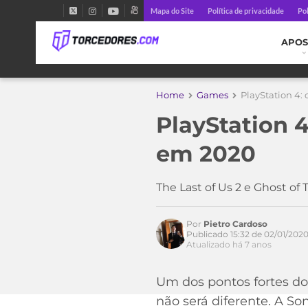
Mapa do Site
Política de privacidade
Pol
APOS
Home
Games
PlayStation 4: 
Acesse o perfil do autor
no Twitter
PlayStation 4
em 2020
The Last of Us 2 e Ghost of
Por
Pietro Cardoso
Publicado 15:32 de 02/01/202
Atualizado há 7 anos
Um dos pontos fortes do
não será diferente. A So