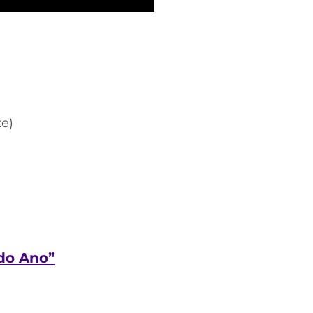
te)
do Ano”