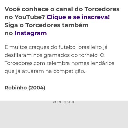
CASSINOS
ONLINE
Você conhece o canal do Torcedores
LALIGA
2026
GRÊMIO
no YouTube?
Clique e se inscreva!
Siga o Torcedores também
ATLÉTICO
no
Instagram
MG
E muitos craques do futebol brasileiro já
CRUZEIRO
desfilaram nos gramados do torneio. O
Torcedores.com relembra nomes lendários
que já atuaram na competição.
Robinho (2004)
PUBLICIDADE