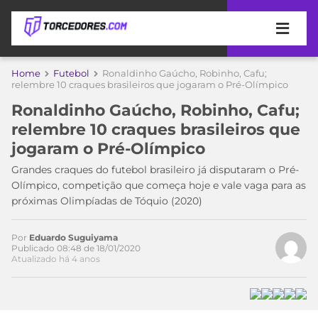
APOSTAS
Home
Futebol
Ronaldinho Gaúcho, Robinho, Cafu;
relembre 10 craques brasileiros que jogaram o Pré-Olímpico
ÚLTIMAS
DICAS
Ronaldinho Gaúcho, Robinho, Cafu;
DE
relembre 10 craques brasileiros que
APOSTA
Acesse o perfil do autor
COPA
jogaram o Pré-Olímpico
no Twitter
DO
MUNDO
MELHORES
Grandes craques do futebol brasileiro já disputaram o Pré-
SITES
Olímpico, competição que começa hoje e vale vaga para as
DE
próximas Olimpíadas de Tóquio (2020)
TIMES
APOSTAS
2026
Por
Eduardo Suguiyama
CAMPEONATOS
MEU
Publicado 08:48 de 18/01/2020
Atualizado há 4 anos
TIME
CÓDIGO
MÍDIA
PROMOCIONAL
BRASILEIRÃO
ESPORTIVA
BETBOOM
PALMEIRAS
SÉRIE
A