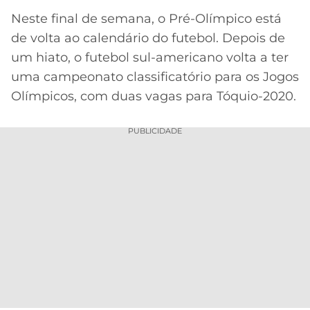
Neste final de semana, o Pré-Olímpico está
MERCADO
CÓDIGO
CORINTHIANS
DA
DE
LIBERTADORES
de volta ao calendário do futebol. Depois de
BOLA
INDICAÇÃO
um hiato, o futebol sul-americano volta a ter
SÃO
BET365
PAULO
COPA
uma campeonato classificatório para os Jogos
PALPITES
DO
Olímpicos, com duas vagas para Tóquio-2020.
CÓDIGO
BRASIL
SANTOS
BETANO
PUBLICIDADE
PREMIER
FLAMENGO
MELHORES
LEAGUE
APPS
DE
FLUMINENSE
COPA
APOSTAS
SUL-
BOTAFOGO
AMERICANA
CASSINOS
ONLINE
VASCO
LIGA
DOS
MELHORES
CAMPEÕES
INTERNACIONAL