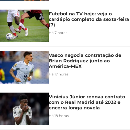
Futebol na TV hoje: veja o
cardápio completo da sexta-feira
(7)
Há 7 horas
Vasco negocia contratação de
Brian Rodríguez junto ao
América-MEX
Há 17 horas
Vinicius Júnior renova contrato
com o Real Madrid até 2032 e
encerra longa novela
Há 18 horas