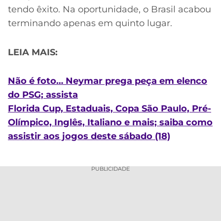
tendo êxito. Na oportunidade, o Brasil acabou
terminando apenas em quinto lugar.
LEIA MAIS:
Não é foto… Neymar prega peça em elenco
do PSG; assista
Florida Cup, Estaduais, Copa São Paulo, Pré-
Olímpico, Inglês, Italiano e mais; saiba como
assistir aos jogos deste sábado (18)
PUBLICIDADE