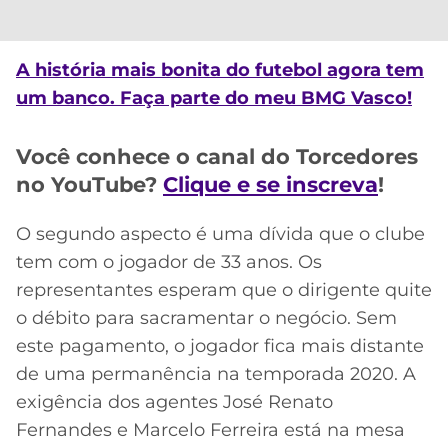
CASSINOS
ONLINE
LALIGA
2026
GRÊMIO
A história mais bonita do futebol agora tem
um banco. Faça parte do meu BMG Vasco!
ATLÉTICO
MG
Você conhece o canal do Torcedores
CRUZEIRO
no YouTube?
Clique e se inscreva
!
O segundo aspecto é uma dívida que o clube
tem com o jogador de 33 anos. Os
representantes esperam que o dirigente quite
o débito para sacramentar o negócio. Sem
este pagamento, o jogador fica mais distante
de uma permanência na temporada 2020. A
exigência dos agentes José Renato
Fernandes e Marcelo Ferreira está na mesa