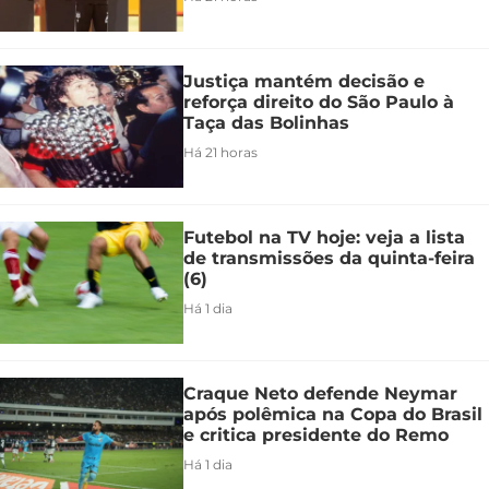
Justiça mantém decisão e
reforça direito do São Paulo à
Taça das Bolinhas
Há 21 horas
Futebol na TV hoje: veja a lista
de transmissões da quinta-feira
(6)
Há 1 dia
Craque Neto defende Neymar
após polêmica na Copa do Brasil
e critica presidente do Remo
Há 1 dia