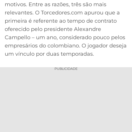
motivos. Entre as razões, três são mais
MERCADO
CÓDIGO
CORINTHIANS
relevantes. O Torcedores.com apurou que a
DA
DE
LIBERTADORES
primeira é referente ao tempo de contrato
BOLA
INDICAÇÃO
SÃO
BET365
oferecido pelo presidente Alexandre
PAULO
COPA
Campello – um ano, considerado pouco pelos
PALPITES
DO
CÓDIGO
BRASIL
empresários do colombiano. O jogador deseja
SANTOS
BETANO
um vínculo por duas temporadas.
PREMIER
FLAMENGO
MELHORES
LEAGUE
PUBLICIDADE
APPS
DE
FLUMINENSE
COPA
APOSTAS
SUL-
BOTAFOGO
AMERICANA
CASSINOS
ONLINE
VASCO
LIGA
DOS
MELHORES
CAMPEÕES
INTERNACIONAL