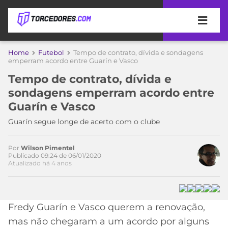
APOSTAS
Home
Futebol
Tempo de contrato, dívida e sondagens
emperram acordo entre Guarín e Vasco
ÚLTIMAS
DICAS
Tempo de contrato, dívida e
DE
sondagens emperram acordo entre
APOSTA
COPA
Guarín e Vasco
DO
MUNDO
MELHORES
Guarín segue longe de acerto com o clube
SITES
DE
TIMES
Por
Wilson Pimentel
APOSTAS
Publicado 09:24 de 06/01/2020
Atualizado há 4 anos
2026
CAMPEONATOS
MEU
TIME
CÓDIGO
MÍDIA
PROMOCIONAL
BRASILEIRÃO
Fredy Guarín e Vasco querem a renovação,
Acesse o perfil do autor
ESPORTIVA
BETBOOM
PALMEIRAS
SÉRIE
mas não chegaram a um acordo por alguns
no Twitter
A