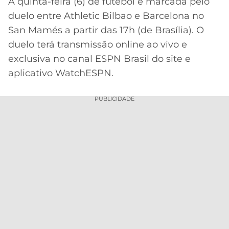
A quinta-feira (6) de futebol é marcada pelo
duelo entre Athletic Bilbao e Barcelona no
MERCADO
CÓDIGO
CORINTHIANS
DA
DE
LIBERTADORES
San Mamés a partir das 17h (de Brasília). O
BOLA
INDICAÇÃO
duelo terá transmissão online ao vivo e
SÃO
BET365
PAULO
COPA
exclusiva no canal ESPN Brasil do site e
PALPITES
DO
aplicativo WatchESPN.
CÓDIGO
BRASIL
SANTOS
BETANO
PUBLICIDADE
PREMIER
FLAMENGO
MELHORES
LEAGUE
APPS
DE
FLUMINENSE
COPA
APOSTAS
SUL-
BOTAFOGO
AMERICANA
CASSINOS
ONLINE
VASCO
LIGA
DOS
MELHORES
CAMPEÕES
INTERNACIONAL