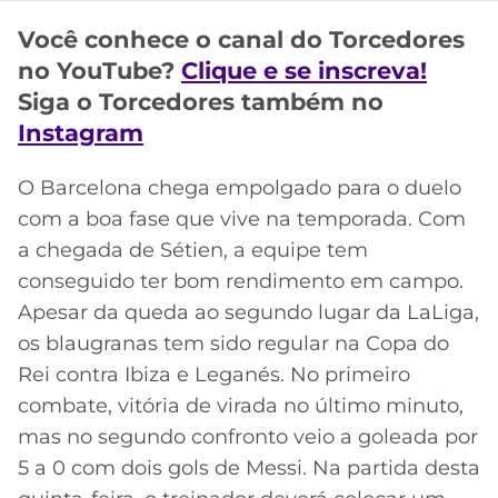
CASSINOS
ONLINE
Você conhece o canal do Torcedores
LALIGA
2026
GRÊMIO
no YouTube?
Clique e se inscreva!
Siga o Torcedores também no
ATLÉTICO
Instagram
MG
O Barcelona chega empolgado para o duelo
CRUZEIRO
com a boa fase que vive na temporada. Com
a chegada de Sétien, a equipe tem
conseguido ter bom rendimento em campo.
Apesar da queda ao segundo lugar da LaLiga,
os blaugranas tem sido regular na Copa do
Rei contra Ibiza e Leganés. No primeiro
combate, vitória de virada no último minuto,
mas no segundo confronto veio a goleada por
5 a 0 com dois gols de Messi. Na partida desta