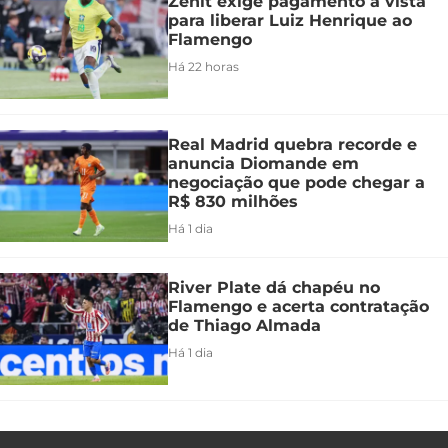
Zenit exige pagamento à vista
para liberar Luiz Henrique ao
Flamengo
Há 22 horas
Real Madrid quebra recorde e
anuncia Diomande em
negociação que pode chegar a
R$ 830 milhões
Há 1 dia
River Plate dá chapéu no
Flamengo e acerta contratação
de Thiago Almada
Há 1 dia