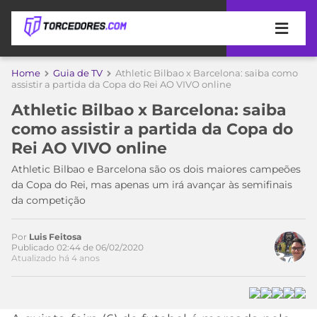
APOSTAS
Home
Guia de TV
Athletic Bilbao x Barcelona: saiba como
assistir a partida da Copa do Rei AO VIVO online
ÚLTIMAS
DICAS
Athletic Bilbao x Barcelona: saiba
DE
como assistir a partida da Copa do
APOSTA
COPA
Rei AO VIVO online
DO
MUNDO
MELHORES
Athletic Bilbao e Barcelona são os dois maiores campeões
SITES
da Copa do Rei, mas apenas um irá avançar às semifinais
DE
da competição
TIMES
APOSTAS
2026
Por
Luis Feitosa
CAMPEONATOS
MEU
Publicado 02:44 de 06/02/2020
Atualizado há 4 anos
TIME
CÓDIGO
MÍDIA
PROMOCIONAL
BRASILEIRÃO
ESPORTIVA
BETBOOM
PALMEIRAS
SÉRIE
A