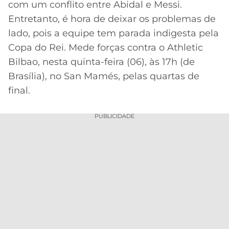
com um conflito entre Abidal e Messi.
MERCADO
CÓDIGO
CORINTHIANS
Entretanto, é hora de deixar os problemas de
DA
DE
LIBERTADORES
lado, pois a equipe tem parada indigesta pela
BOLA
INDICAÇÃO
SÃO
Copa do Rei. Mede forças contra o Athletic
BET365
PAULO
COPA
Bilbao, nesta quinta-feira (06), às 17h (de
PALPITES
DO
Brasília), no San Mamés, pelas quartas de
CÓDIGO
BRASIL
SANTOS
BETANO
final.
PREMIER
FLAMENGO
MELHORES
LEAGUE
PUBLICIDADE
APPS
DE
FLUMINENSE
COPA
APOSTAS
SUL-
BOTAFOGO
AMERICANA
CASSINOS
ONLINE
VASCO
LIGA
DOS
MELHORES
CAMPEÕES
INTERNACIONAL