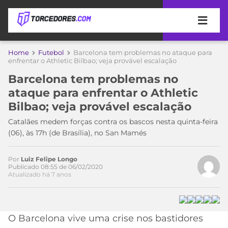
APOSTAS
Home
Futebol
Barcelona tem problemas no ataque para
Acesse o perfil do autor
enfrentar o Athletic Bilbao; veja provável escalação
ÚLTIMAS
DICAS
no Twitter
Barcelona tem problemas no
DE
ataque para enfrentar o Athletic
APOSTA
COPA
Bilbao; veja provável escalação
DO
MUNDO
MELHORES
Catalães medem forças contra os bascos nesta quinta-feira
SITES
(06), às 17h (de Brasília), no San Mamés
DE
TIMES
APOSTAS
Por
Luiz Felipe Longo
2026
Publicado 08:55 de 06/02/2020
Atualizado há 7 anos
CAMPEONATOS
MEU
TIME
CÓDIGO
MÍDIA
PROMOCIONAL
BRASILEIRÃO
ESPORTIVA
BETBOOM
PALMEIRAS
SÉRIE
O Barcelona vive uma crise nos bastidores
A