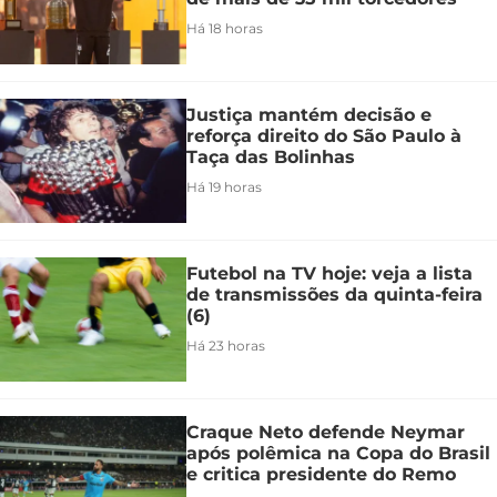
Há 18 horas
Justiça mantém decisão e
reforça direito do São Paulo à
Taça das Bolinhas
Há 19 horas
Futebol na TV hoje: veja a lista
de transmissões da quinta-feira
(6)
Há 23 horas
Craque Neto defende Neymar
após polêmica na Copa do Brasil
e critica presidente do Remo