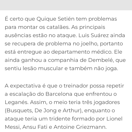
CASSINOS
ONLINE
LALIGA
2026
GRÊMIO
É certo que Quique Setién tem problemas
para montar os catalães. As principais
ATLÉTICO
ausências estão no ataque. Luis Suárez ainda
MG
se recupera de problema no joelho, portanto
está entregue ao departamento médico. Ele
CRUZEIRO
ainda ganhou a companhia de Dembelé, que
sentiu lesão muscular e também não joga.
A expectativa é que o treinador possa repetir
a escalação do Barcelona que enfrentou o
Leganés. Assim, o meio teria três jogadores
(Busquets, De Jong e Arthur), enquanto o
ataque teria um tridente formado por Lionel
Messi, Ansu Fati e Antoine Griezmann.