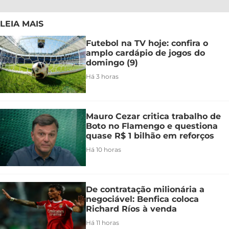
LEIA MAIS
Futebol na TV hoje: confira o
amplo cardápio de jogos do
domingo (9)
Há 3 horas
Mauro Cezar critica trabalho de
Boto no Flamengo e questiona
quase R$ 1 bilhão em reforços
Há 10 horas
De contratação milionária a
negociável: Benfica coloca
Richard Ríos à venda
Há 11 horas