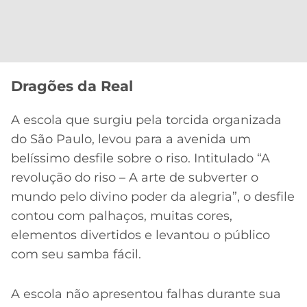
CASSINOS
ONLINE
LALIGA
2026
GRÊMIO
ATLÉTICO
MG
Dragões da Real
A escola que surgiu pela torcida organizada
CRUZEIRO
do São Paulo, levou para a avenida um
belíssimo desfile sobre o riso. Intitulado “A
revolução do riso – A arte de subverter o
mundo pelo divino poder da alegria”, o desfile
contou com palhaços, muitas cores,
elementos divertidos e levantou o público
com seu samba fácil.
A escola não apresentou falhas durante sua