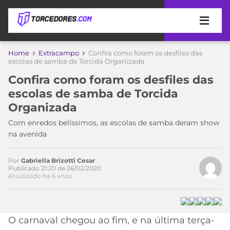
APOSTAS
Home
Extracampo
Confira como foram os desfiles das
escolas de samba de Torcida Organizada
ÚLTIMAS
DICAS
Confira como foram os desfiles das
DE
escolas de samba de Torcida
APOSTA
COPA
Organizada
DO
MUNDO
MELHORES
Com enredos belíssimos, as escolas de samba deram show
SITES
na avenida
DE
TIMES
APOSTAS
Por
Gabriella Brizotti Cesar
2026
Publicado 21:20 de 26/02/2020
Atualizado há 6 anos
CAMPEONATOS
MEU
TIME
CÓDIGO
MÍDIA
PROMOCIONAL
BRASILEIRÃO
ESPORTIVA
BETBOOM
PALMEIRAS
SÉRIE
O carnaval chegou ao fim, e na última terça-
A