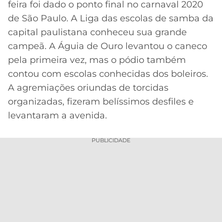
feira foi dado o ponto final no carnaval 2020
MERCADO
CÓDIGO
CORINTHIANS
de São Paulo. A Liga das escolas de samba da
DA
DE
LIBERTADORES
capital paulistana conheceu sua grande
BOLA
INDICAÇÃO
SÃO
campeã. A Águia de Ouro levantou o caneco
BET365
PAULO
COPA
pela primeira vez, mas o pódio também
PALPITES
DO
contou com escolas conhecidas dos boleiros.
CÓDIGO
BRASIL
SANTOS
BETANO
A agremiações oriundas de torcidas
organizadas, fizeram belíssimos desfiles e
PREMIER
FLAMENGO
MELHORES
LEAGUE
levantaram a avenida.
APPS
DE
FLUMINENSE
COPA
PUBLICIDADE
APOSTAS
SUL-
BOTAFOGO
AMERICANA
CASSINOS
ONLINE
VASCO
LIGA
DOS
MELHORES
CAMPEÕES
INTERNACIONAL