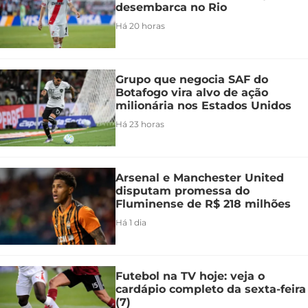
desembarca no Rio
Há 20 horas
Grupo que negocia SAF do
Botafogo vira alvo de ação
milionária nos Estados Unidos
Há 23 horas
Arsenal e Manchester United
disputam promessa do
Fluminense de R$ 218 milhões
Há 1 dia
Futebol na TV hoje: veja o
cardápio completo da sexta-feira
(7)