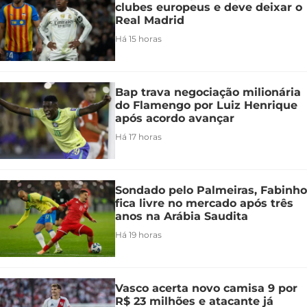
clubes europeus e deve deixar o
Real Madrid
Há 15 horas
Bap trava negociação milionária
do Flamengo por Luiz Henrique
após acordo avançar
Há 17 horas
Sondado pelo Palmeiras, Fabinho
fica livre no mercado após três
anos na Arábia Saudita
Há 19 horas
Vasco acerta novo camisa 9 por
R$ 23 milhões e atacante já