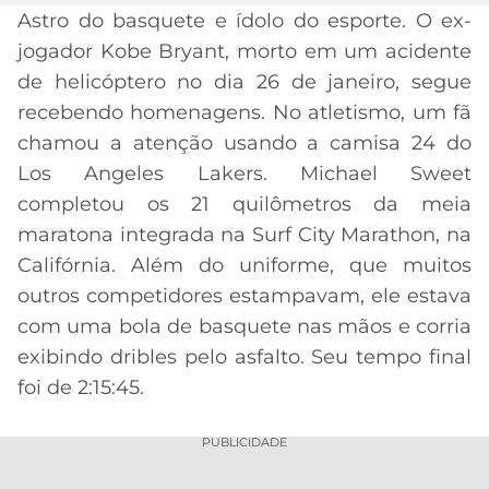
Astro do basquete e ídolo do esporte. O ex-
MERCADO
CÓDIGO
CORINTHIANS
jogador Kobe Bryant, morto em um acidente
DA
DE
LIBERTADORES
Acesse o perfil do autor
de helicóptero no dia 26 de janeiro, segue
BOLA
INDICAÇÃO
no Twitter
SÃO
BET365
recebendo homenagens. No atletismo, um fã
PAULO
COPA
chamou a atenção usando a camisa 24 do
PALPITES
DO
CÓDIGO
BRASIL
Los Angeles Lakers. Michael Sweet
SANTOS
BETANO
completou os 21 quilômetros da meia
PREMIER
maratona integrada na Surf City Marathon, na
FLAMENGO
MELHORES
LEAGUE
Califórnia. Além do uniforme, que muitos
APPS
outros competidores estampavam, ele estava
DE
FLUMINENSE
COPA
APOSTAS
com uma bola de basquete nas mãos e corria
SUL-
exibindo dribles pelo asfalto. Seu tempo final
BOTAFOGO
AMERICANA
CASSINOS
foi de 2:15:45.
ONLINE
VASCO
LIGA
DOS
PUBLICIDADE
MELHORES
CAMPEÕES
INTERNACIONAL