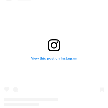
View this post on Instagram