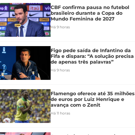
CBF confirma pausa no futebol
brasileiro durante a Copa do
Mundo Feminina de 2027
Há 9 horas
Figo pede saída de Infantino da
Fifa e dispara: “A solução precisa
de apenas três palavras”
Há 9 horas
Flamengo oferece até 35 milhões
de euros por Luiz Henrique e
avança com o Zenit
Há 11 horas