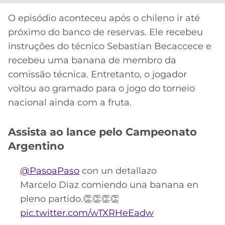
CASSINOS
ONLINE
LALIGA
O episódio aconteceu após o chileno ir até
2026
GRÊMIO
próximo do banco de reservas. Ele recebeu
instruções do técnico Sebastian Becaccece e
ATLÉTICO
recebeu uma banana de membro da
MG
comissão técnica. Entretanto, o jogador
voltou ao gramado para o jogo do torneio
CRUZEIRO
nacional ainda com a fruta.
Assista ao lance pelo Campeonato
Argentino
@PasoaPaso
con un detallazo
Marcelo Diaz comiendo una banana en
pleno partido.👏👏👏👏
pic.twitter.com/wTXRHeEadw