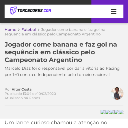
APOSTAS
Home
Futebol
Jogador come banana e faz gol na
sequência em clássico pelo Campeonato Argentino
ÚLTIMAS
DICAS
Jogador come banana e faz gol na
DE
sequência em clássico pelo
APOSTA
COPA
Campeonato Argentino
DO
MUNDO
MELHORES
Marcelo Diáz foi o responsável por dar a vitória ao Racing
SITES
por 1×0 contra o Independiente pelo torneio nacional
DE
TIMES
APOSTAS
Por
Vitor Costa
2026
Publicado 13:04 de 10/02/2020
Atualizado há 6 anos
CAMPEONATOS
MEU
TIME
CÓDIGO
MÍDIA
PROMOCIONAL
BRASILEIRÃO
ESPORTIVA
BETBOOM
PALMEIRAS
SÉRIE
Um lance curioso chamou a atenção no
A