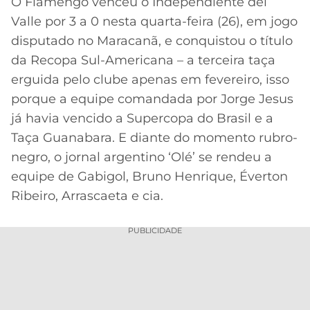
O Flamengo venceu o Independiente del
Valle por 3 a 0 nesta quarta-feira (26), em jogo
MERCADO
CÓDIGO
CORINTHIANS
DA
DE
LIBERTADORES
disputado no Maracanã, e conquistou o título
BOLA
INDICAÇÃO
da Recopa Sul-Americana – a terceira taça
SÃO
BET365
PAULO
COPA
erguida pelo clube apenas em fevereiro, isso
PALPITES
DO
porque a equipe comandada por Jorge Jesus
CÓDIGO
BRASIL
SANTOS
já havia vencido a Supercopa do Brasil e a
BETANO
Taça Guanabara. E diante do momento rubro-
PREMIER
FLAMENGO
negro, o jornal argentino ‘Olé’ se rendeu a
MELHORES
LEAGUE
APPS
equipe de Gabigol, Bruno Henrique, Éverton
DE
FLUMINENSE
Ribeiro, Arrascaeta e cia.
COPA
APOSTAS
SUL-
BOTAFOGO
AMERICANA
PUBLICIDADE
CASSINOS
ONLINE
VASCO
LIGA
DOS
MELHORES
CAMPEÕES
INTERNACIONAL