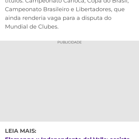
títulos: Campeonato Carioca, Copa do Brasil,
Campeonato Brasileiro e Libertadores, que
ainda renderia vaga para a disputa do
Mundial de Clubes.
PUBLICIDADE
LEIA MAIS: