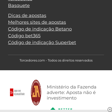
Basquete
Dicas de apostas
Melhores sites de apostas
Código de indicação Betano
Código bet365
Código de indicação Superbet
Torcedores.com - Todos os direitos reservados
Ministério da Fazenda
adverte: Aposta não é
investimento
X