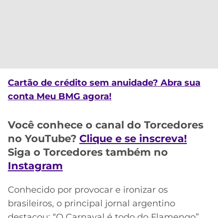
CASSINOS
ONLINE
LALIGA
2026
GRÊMIO
ATLÉTICO
MG
Cartão de crédito sem anuidade? Abra sua
CRUZEIRO
conta Meu BMG agora!
Você conhece o canal do Torcedores
no YouTube?
Clique e se inscreva!
Siga o Torcedores também no
Instagram
Conhecido por provocar e ironizar os
brasileiros, o principal jornal argentino
destacou: “O Carnaval é todo do Flamengo”,