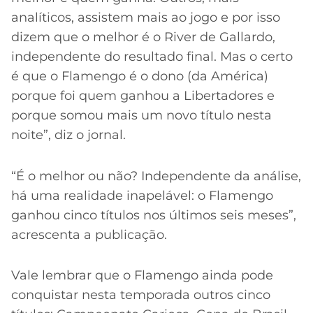
analíticos, assistem mais ao jogo e por isso
dizem que o melhor é o River de Gallardo,
independente do resultado final. Mas o certo
é que o Flamengo é o dono (da América)
porque foi quem ganhou a Libertadores e
porque somou mais um novo título nesta
noite”, diz o jornal.
“É o melhor ou não? Independente da análise,
há uma realidade inapelável: o Flamengo
ganhou cinco títulos nos últimos seis meses”,
acrescenta a publicação.
Vale lembrar que o Flamengo ainda pode
conquistar nesta temporada outros cinco