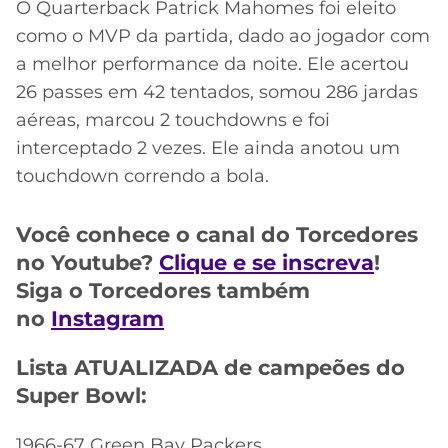
CASSINOS
O Quarterback Patrick Mahomes foi eleito
ONLINE
LALIGA
como o MVP da partida, dado ao jogador com
2026
GRÊMIO
a melhor performance da noite. Ele acertou
26 passes em 42 tentados, somou 286 jardas
ATLÉTICO
aéreas, marcou 2 touchdowns e foi
MG
interceptado 2 vezes. Ele ainda anotou um
touchdown correndo a bola.
CRUZEIRO
Você conhece o canal do Torcedores
no Youtube?
Clique e se inscreva
!
Siga o Torcedores também
no
Instagram
Lista ATUALIZADA de campeões do
Super Bowl:
1966-67 Green Bay Packers