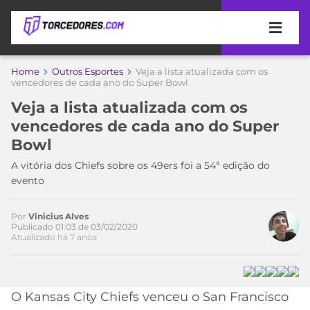
APOSTAS
Home
Outros Esportes
Veja a lista atualizada com os
Acesse o perfil do autor
vencedores de cada ano do Super Bowl
ÚLTIMAS
DICAS
no Twitter
Veja a lista atualizada com os
DE
vencedores de cada ano do Super
APOSTA
COPA
Bowl
DO
MUNDO
MELHORES
A vitória dos Chiefs sobre os 49ers foi a 54ª edição do
SITES
evento
DE
TIMES
APOSTAS
Por
Vinicius Alves
2026
Publicado 01:03 de 03/02/2020
Atualizado há 7 anos
CAMPEONATOS
MEU
TIME
CÓDIGO
MÍDIA
PROMOCIONAL
BRASILEIRÃO
ESPORTIVA
BETBOOM
PALMEIRAS
SÉRIE
O Kansas City Chiefs venceu o San Francisco
A