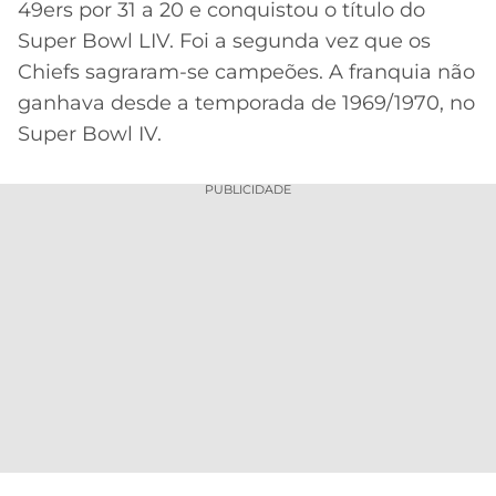
49ers por 31 a 20 e conquistou o título do
MERCADO
CÓDIGO
CORINTHIANS
Super Bowl LIV. Foi a segunda vez que os
DA
DE
LIBERTADORES
Chiefs sagraram-se campeões. A franquia não
BOLA
INDICAÇÃO
SÃO
ganhava desde a temporada de 1969/1970, no
BET365
PAULO
COPA
Super Bowl IV.
PALPITES
DO
CÓDIGO
BRASIL
SANTOS
PUBLICIDADE
BETANO
PREMIER
FLAMENGO
MELHORES
LEAGUE
APPS
DE
FLUMINENSE
COPA
APOSTAS
SUL-
BOTAFOGO
AMERICANA
CASSINOS
ONLINE
VASCO
LIGA
DOS
MELHORES
CAMPEÕES
INTERNACIONAL