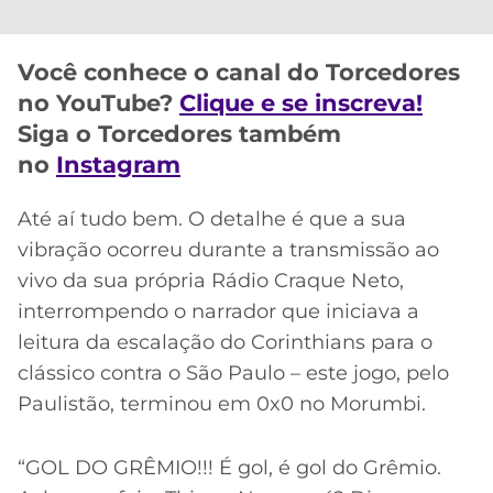
CASSINOS
ONLINE
LALIGA
2026
GRÊMIO
Você conhece o canal do Torcedores
no YouTube?
Clique e se inscreva!
ATLÉTICO
Siga o Torcedores também
MG
no
Instagram
CRUZEIRO
Até aí tudo bem. O detalhe é que a sua
vibração ocorreu durante a transmissão ao
vivo da sua própria Rádio Craque Neto,
interrompendo o narrador que iniciava a
leitura da escalação do Corinthians para o
clássico contra o São Paulo – este jogo, pelo
Paulistão, terminou em 0x0 no Morumbi.
“GOL DO GRÊMIO!!! É gol, é gol do Grêmio.