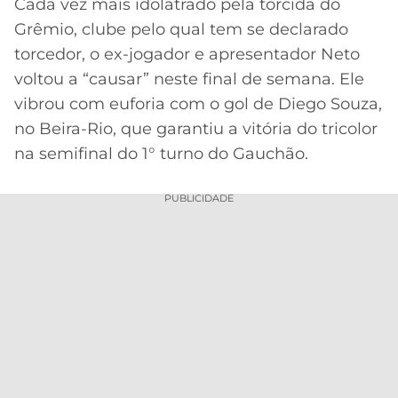
Cada vez mais idolatrado pela torcida do
MERCADO
CÓDIGO
CORINTHIANS
Grêmio, clube pelo qual tem se declarado
DA
DE
LIBERTADORES
torcedor, o ex-jogador e apresentador Neto
BOLA
INDICAÇÃO
SÃO
voltou a “causar” neste final de semana. Ele
BET365
PAULO
COPA
vibrou com euforia com o gol de Diego Souza,
PALPITES
DO
no Beira-Rio, que garantiu a vitória do tricolor
CÓDIGO
BRASIL
SANTOS
na semifinal do 1° turno do Gauchão.
BETANO
PREMIER
FLAMENGO
PUBLICIDADE
MELHORES
LEAGUE
APPS
DE
FLUMINENSE
COPA
APOSTAS
SUL-
BOTAFOGO
AMERICANA
CASSINOS
ONLINE
VASCO
LIGA
DOS
MELHORES
CAMPEÕES
INTERNACIONAL