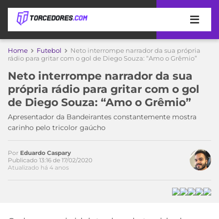
APOSTAS
Home
Futebol
Neto interrompe narrador da sua própria
rádio para gritar com o gol de Diego Souza: “Amo o Grêmio”
ÚLTIMAS
DICAS
Neto interrompe narrador da sua
DE
própria rádio para gritar com o gol
APOSTA
COPA
de Diego Souza: “Amo o Grêmio”
DO
MUNDO
MELHORES
Apresentador da Bandeirantes constantemente mostra
SITES
carinho pelo tricolor gaúcho
DE
TIMES
APOSTAS
Por
Eduardo Caspary
Acesse o perfil do autor
2026
Publicado 13:16 de 17/02/2020
Atualizado há 4 anos
no Twitter
CAMPEONATOS
MEU
TIME
CÓDIGO
MÍDIA
PROMOCIONAL
BRASILEIRÃO
ESPORTIVA
BETBOOM
PALMEIRAS
SÉRIE
A